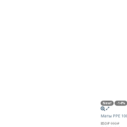
New!
-14%
Маты PPE 100
850
990
₽
₽