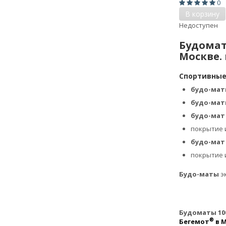
0
В корзину
Недоступен
Будомат
Москве. 
Спортивные
будо-ма
будо-ма
будо-ма
покрытие 
будо-ма
покрытие 
Будо-маты
э
Будоматы 100
®
Бегемот
в 