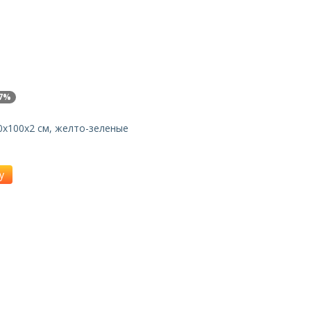
7%
х100x2 см, желто-зеленые
у