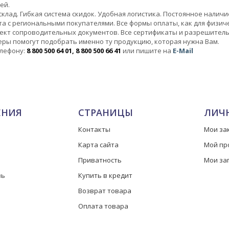
ей.
клад. Гибкая система скидок. Удобная логистика. Постоянное налич
а с региональными покупателями. Все формы оплаты, как для физичес
ект сопроводительных документов. Все сертификаты и разрешител
ры помогут подобрать именно ту продукцию, которая нужна Вам.
елефону:
8 800 500 64 01, 8 800 500 66 41
или пишите на
E-Mail
ЕНИЯ
СТРАНИЦЫ
ЛИЧ
Контакты
Мои за
Карта сайта
Мой пр
Приватность
Мои за
зь
Купить в кредит
Возврат товара
Оплата товара