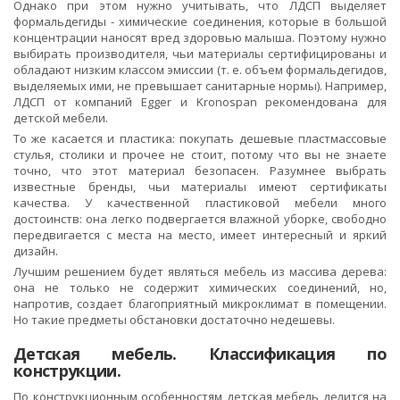
Однако при этом нужно учитывать, что ЛДСП выделяет
формальдегиды - химические соединения, которые в большой
концентрации наносят вред здоровью малыша. Поэтому нужно
выбирать производителя, чьи материалы сертифицированы и
обладают низким классом эмиссии (т. е. объем формальдегидов,
выделяемых ими, не превышает санитарные нормы). Например,
ЛДСП от компаний Egger и Kronospan рекомендована для
детской мебели.
То же касается и пластика: покупать дешевые пластмассовые
стулья, столики и прочее не стоит, потому что вы не знаете
точно, что этот материал безопасен. Разумнее выбрать
известные бренды, чьи материалы имеют сертификаты
качества. У качественной пластиковой мебели много
достоинств: она легко подвергается влажной уборке, свободно
передвигается с места на место, имеет интересный и яркий
дизайн.
Лучшим решением будет являться мебель из массива дерева:
она не только не содержит химических соединений, но,
напротив, создает благоприятный микроклимат в помещении.
Но такие предметы обстановки достаточно недешевы.
Детская мебель. Классификация по
конструкции.
По конструкционным особенностям детская мебель делится на