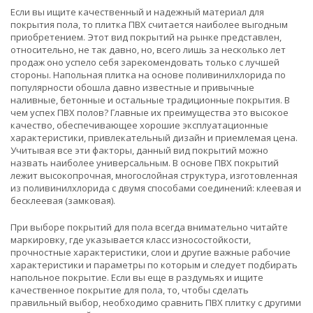
Если вы ищите качественный и надежный материал для
покрытия пола, то плитка ПВХ считается наиболее выгодным
приобретением. Этот вид покрытий на рынке представлен,
относительно, не так давно, но, всего лишь за несколько лет
продаж оно успело себя зарекомендовать только с лучшей
стороны. Напольная плитка на основе поливинилхлорида по
популярности обошла давно известные и привычные
наливные, бетонные и остальные традиционные покрытия. В
чем успех ПВХ полов? Главные их преимущества это высокое
качество, обеспечивающее хорошие эксплуатационные
характеристики, привлекательный дизайн и приемлемая цена.
Учитывая все эти факторы, данный вид покрытий можно
назвать наиболее универсальным. В основе ПВХ покрытий
лежит высокопрочная, многослойная структура, изготовленная
из поливинилхлорида с двумя способами соединений: клеевая и
бесклеевая (замковая).
При выборе покрытий для пола всегда внимательно читайте
маркировку, где указывается класс износостойкости,
прочностные характеристики, слои и другие важные рабочие
характеристики и параметры по которым и следует подбирать
напольное покрытие. Если вы еще в раздумьях и ищите
качественное покрытие для пола, то, чтобы сделать
правильный выбор, необходимо сравнить ПВХ плитку с другими