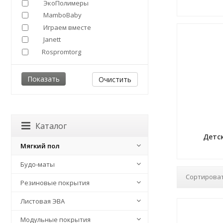
ЭкоПолимеры
MamboBaby
Играем вместе
Janett
Rospromtorg
Очистить
Каталог
Детс
Мягкий пол
Будо-маты
Сортироват
Резиновые покрытия
Листовая ЭВА
Модульные покрытия