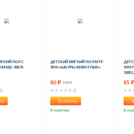
-42%
-33%
ЯГКИЙ ПОЛ С
ДЕТСКИЙ МЯГКИЙ ПОЛ MTP-
ДЕТС
 MJC-30075
3010 «ШКУРЫ ЖИВОТНЫХ»
3010
ЗВЁЗ
80
85
₽
120
₽
0
0
ну
В корзину
В
В наличии
В на
-25%
-25%