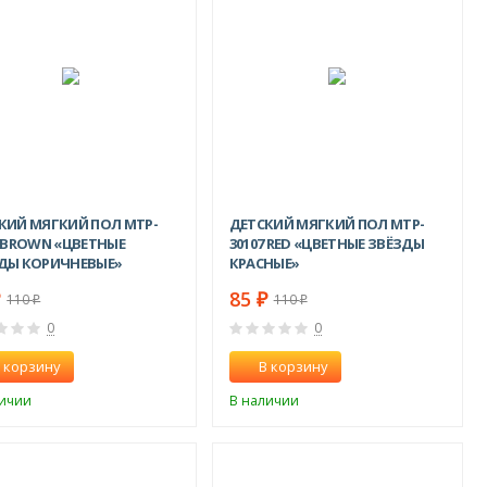
-23%
-23%
КИЙ МЯГКИЙ ПОЛ MTP-
ДЕТСКИЙ МЯГКИЙ ПОЛ MTP-
7 BROWN «ЦВЕТНЫЕ
30107 RED «ЦВЕТНЫЕ ЗВЁЗДЫ
ДЫ КОРИЧНЕВЫЕ»
КРАСНЫЕ»
85
₽
₽
110
110
₽
₽
0
0
 корзину
В корзину
личии
В наличии
-10%