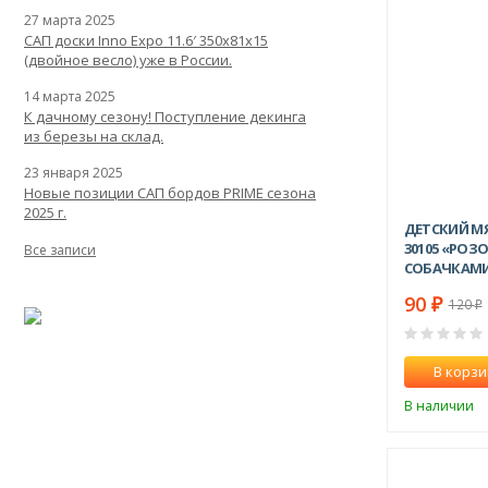
27 марта 2025
САП доски Inno Expo 11.6′ 350x81x15
(двойное весло) уже в России.
14 марта 2025
К дачному сезону! Поступление декинга
из березы на склад.
23 января 2025
Новые позиции САП бордов PRIME сезона
2025 г.
ДЕТСКИЙ М
30105 «РОЗ
Все записи
СОБАЧКАМ
90
₽
120
₽
В корзи
В наличии