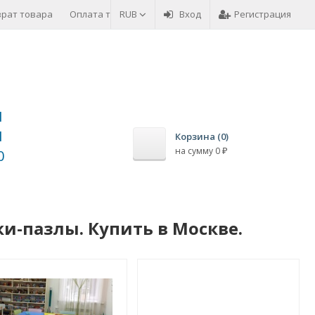
врат товара
Оплата товара
RUB
Вход
Регистрация
1
1
Корзина (
0
)
на сумму
0
0
₽
и-пазлы. Купить в Москве.