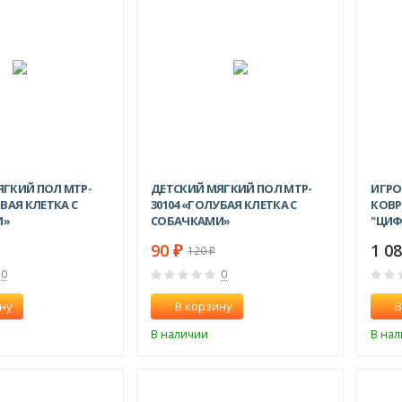
ЯГКИЙ ПОЛ MTP-
ДЕТСКИЙ МЯГКИЙ ПОЛ MTP-
ИГРО
ОВАЯ КЛЕТКА С
30104 «ГОЛУБАЯ КЛЕТКА С
КОВР
И»
СОБАЧКАМИ»
"ЦИФ
90
1 0
₽
120
₽
0
0
ну
В корзину
В
В наличии
В на