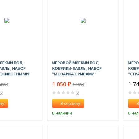
ЯГКИЙ ПОЛ,
ИГРОВОЙ МЯГКИЙ ПОЛ,
ИГРО
АЗЛЫ, НАБОР
КОВРИКИ-ПАЗЛЫ, НАБОР
КОВР
С ЖИВОТНЫМИ"
"МОЗАИКА С РЫБАМИ"
"СТР
1 050
1 7
₽
 200
1 100
₽
₽
0
0
ну
В корзину
В
В наличии
В на
СКИДКА!
СКИДКА!