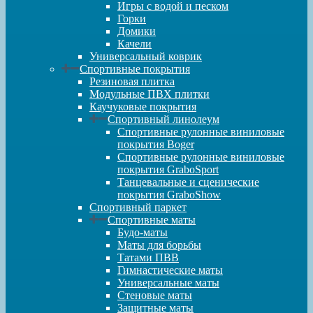
Игры с водой и песком
Горки
Домики
Качели
Универсальный коврик
Спортивные покрытия
Резиновая плитка
Модульные ПВХ плитки
Каучуковые покрытия
Спортивный линолеум
Спортивные рулонные виниловые
покрытия Boger
Спортивные рулонные виниловые
покрытия GraboSport
Танцевальные и сценические
покрытия GraboShow
Спортивный паркет
Спортивные маты
Будо-маты
Маты для борьбы
Татами ПВВ
Гимнастические маты
Универсальные маты
Стеновые маты
Защитные маты