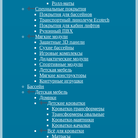
Ролл-маты
Специальные покрытия
Покрытия для бассейнов
Транспортный линолеум Ecotech
Покрытия для кабин лифтов
Рулонный ПВХ
Мягкие модули
Защитные 3D панели
Сухие бассейны
Игровые комплексы
Дидактические модули
Спортивные модули
Детская мебель
Мягкие конструкторы
Контурные игрушки
Бассейн
Детская мебель
Домики
Детские кроватки
Кроватки-трансформеры
Трансформеры овальные
Кроватки-маятники
Кроватки-качалки
Всё для кроватки
Матрасы