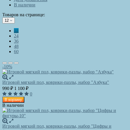
В наличии
Товаров на странице:
12
12
24
36
48
60
-10%
Игровой мягкий пол, коврики-пазлы, набор "Азбука"
990
1 100
₽
₽
0
В корзину
В наличии
Игровой мягкий пол, коврики-пазлы, набор "Цифры и