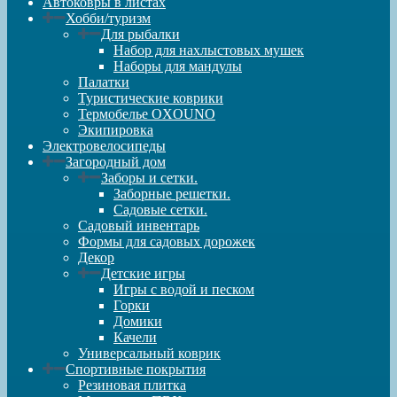
Автоковры в листах
Хобби/туризм
Для рыбалки
Набор для нахлыстовых мушек
Наборы для мандулы
Палатки
Туристические коврики
Термобелье OXOUNO
Экипировка
Электровелосипеды
Загородный дом
Заборы и сетки.
Заборные решетки.
Садовые сетки.
Садовый инвентарь
Формы для садовых дорожек
Декор
Детские игры
Игры с водой и песком
Горки
Домики
Качели
Универсальный коврик
Спортивные покрытия
Резиновая плитка