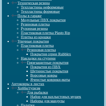
Техническая резина
Техпластины неформовые
Техпластины формовые
Полы в гараже
Модульные ПВХ покрытия
Резиновая плитка
Рулонная резина
Пластиковая плитка Plasto Rip
Плитка из крошки
Уличные покрытия
Пластиковая плитка
Резиновая плитка
Покрытия серии Rubblex
Накладки на ступени
Грязезащитные покрытия
Покрытия из ПВХ
Щетинистые покрытия
Ворсовые ковры
Ячеистые коврики-маты
Автоковры в листах
Хобби/туризм
Для рыбалки
Набор для нахлыстовых мушек
Наборы для мандулы
Палатки