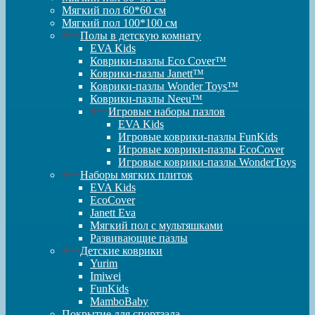
Мягкий пол 60*60 см
Мягкий пол 100*100 см
Полы в детскую комнату
EVA Kids
Коврики-пазлы Eco Cover™
Коврики-пазлы Janett™
Коврики-пазлы Wonder Toys™
Коврики-пазлы Neeu™
Игровые наборы пазлов
EVA Kids
Игровые коврики-пазлы FunKids
Игровые коврики-пазлы EcoCover
Игровые коврики-пазлы WonderToys
Наборы мягких плиток
EVA Kids
EcoCover
Janett Eva
Мягкий пол с мультяшками
Развивающие пазлы
Детские коврики
Yurim
Imiwei
FunKids
MamboBaby
Покрытие для спортзала