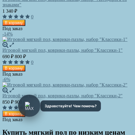
знаками"
1 340
₽
0
В корзину
Под заказ
-14%
Игровой мягкий пол, коврики-пазлы, набор "Классики-1"
690
800
₽
₽
0
В корзину
Под заказ
-6%
Игровой мягкий пол, коврики-пазлы, набор "Классики-2"
850
900
₽
₽
0
В корзину
Под заказ
Купить мягкий пол по низким ценам