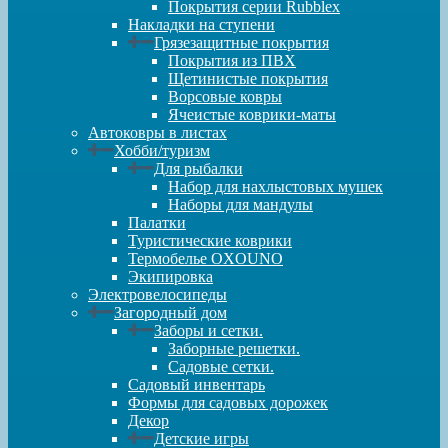
Покрытия серии Rubblex
Накладки на ступени
Грязезащитные покрытия
Покрытия из ПВХ
Щетинистые покрытия
Ворсовые ковры
Ячеистые коврики-маты
Автоковры в листах
Хобби/туризм
Для рыбалки
Набор для нахлыстовых мушек
Наборы для мандулы
Палатки
Туристические коврики
Термобелье OXOUNO
Экипировка
Электровелосипеды
Загородный дом
Заборы и сетки.
Заборные решетки.
Садовые сетки.
Садовый инвентарь
Формы для садовых дорожек
Декор
Детские игры