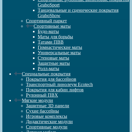
GraboSport
Танцевальные и сценические покрытия
GraboShow
Спортивный паркет
Спортивные маты
Будо-маты
Маты для борьбы
Татами ПВВ
Гимнастические маты
Универсальные маты
Стеновые маты
Защитные маты
Ролл-маты
Специальные покрытия
Покрытия для бассейнов
Транспортный линолеум Ecotech
Покрытия для кабин лифтов
Рулонный ПВХ
Мягкие модули
Защитные 3D панели
Сухие бассейны
Игровые комплексы
Дидактические модули
Спортивные модули