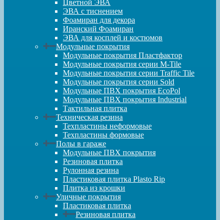
Цветной ЭВА
ЭВА с тиснением
Фоамиран для декора
Иранский Фоамиран
ЭВА для косплей и костюмов
Модульные покрытия
Модульные покрытия Пластфактор
Модульные покрытия серии M-Tile
Модульные покрытия серии Traffic Tile
Модульные покрытия серии Sold
Модульные ПВХ покрытия EcoPol
Модульные ПВХ покрытия Industrial
Тактильная плитка
Техническая резина
Техпластины неформовые
Техпластины формовые
Полы в гараже
Модульные ПВХ покрытия
Резиновая плитка
Рулонная резина
Пластиковая плитка Plasto Rip
Плитка из крошки
Уличные покрытия
Пластиковая плитка
Резиновая плитка