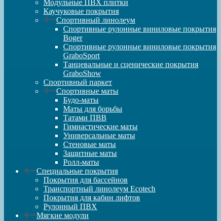
Модульные ПВХ плитки
Каучуковые покрытия
Спортивный линолеум
Спортивные рулонные виниловые покрытия
Boger
Спортивные рулонные виниловые покрытия
GraboSport
Танцевальные и сценические покрытия
GraboShow
Спортивный паркет
Спортивные маты
Будо-маты
Маты для борьбы
Татами ПВВ
Гимнастические маты
Универсальные маты
Стеновые маты
Защитные маты
Ролл-маты
Специальные покрытия
Покрытия для бассейнов
Транспортный линолеум Ecotech
Покрытия для кабин лифтов
Рулонный ПВХ
Мягкие модули