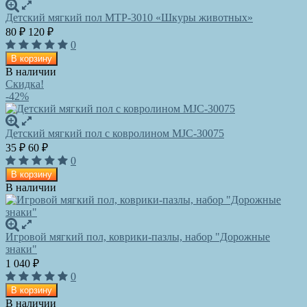
Детский мягкий пол MTP-3010 «Шкуры животных»
80
120
₽
₽
0
В корзину
В наличии
Скидка!
-42%
Детский мягкий пол с ковролином MJC-30075
35
60
₽
₽
0
В корзину
В наличии
Игровой мягкий пол, коврики-пазлы, набор "Дорожные
знаки"
1 040
₽
0
В корзину
В наличии