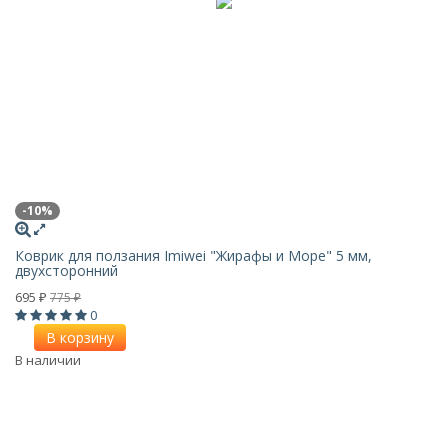
-10%
Коврик для ползания Imiwei "Жирафы и Море" 5 мм,
двухсторонний
695
775
₽
₽
0
В корзину
В наличии