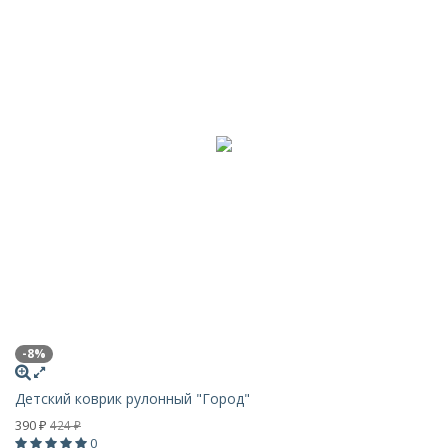
-8%
Детский коврик рулонный "Город"
390
424
₽
₽
0