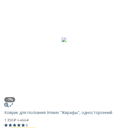
-7%
Коврик для ползания Imiwei "Жирафы", односторонний
1 350
1 450
₽
₽
0