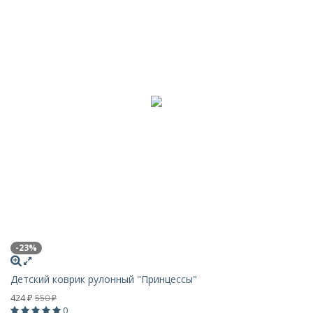
-23%
Детский коврик рулонный "Принцессы"
424
550
₽
₽
0