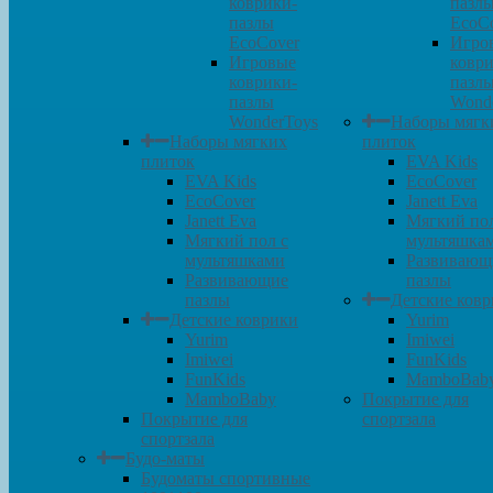
коврики-
пазл
пазлы
EcoC
EcoCover
Игро
Игровые
коври
коврики-
пазл
пазлы
Wond
WonderToys
Наборы мягк
Наборы мягких
плиток
плиток
EVA Kids
EVA Kids
EcoCover
EcoCover
Janett Eva
Janett Eva
Мягкий пол
Мягкий пол с
мультяшка
мультяшками
Развивающ
Развивающие
пазлы
пазлы
Детские ков
Детские коврики
Yurim
Yurim
Imiwei
Imiwei
FunKids
FunKids
MamboBab
MamboBaby
Покрытие для
Покрытие для
спортзала
спортзала
Будо-маты
Будоматы спортивные