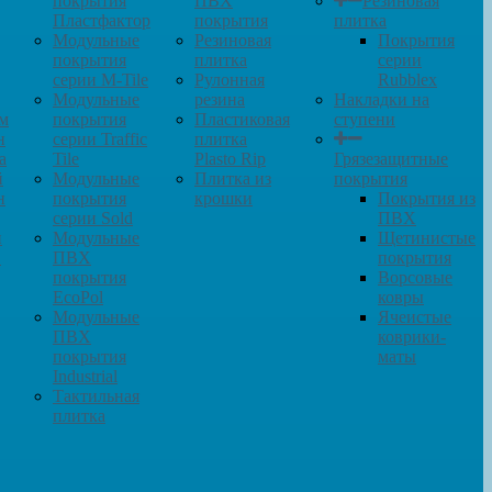
покрытия
ПВХ
Резиновая
Пластфактор
покрытия
плитка
Модульные
Резиновая
Покрытия
покрытия
плитка
серии
серии M-Tile
Рулонная
Rubblex
Модульные
резина
Накладки на
м
покрытия
Пластиковая
ступени
н
серии Traffic
плитка
а
Tile
Plasto Rip
Грязезащитные
й
Модульные
Плитка из
покрытия
н
покрытия
крошки
Покрытия из
серии Sold
ПВХ
и
Модульные
Щетинистые
в
ПВХ
покрытия
покрытия
Ворсовые
EcoPol
ковры
Модульные
Ячеистые
ПВХ
коврики-
покрытия
маты
Industrial
Тактильная
плитка