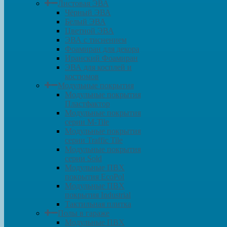
Листовая ЭВА
Чёрный ЭВА
Белый ЭВА
Цветной ЭВА
ЭВА с тиснением
Фоамиран для декора
Иранский Фоамиран
ЭВА для косплей и
костюмов
Модульные покрытия
Модульные покрытия
Пластфактор
Модульные покрытия
серии M-Tile
Модульные покрытия
серии Traffic Tile
Модульные покрытия
серии Sold
Модульные ПВХ
покрытия EcoPol
Модульные ПВХ
покрытия Industrial
Тактильная плитка
Полы в гараже
Модульные ПВХ