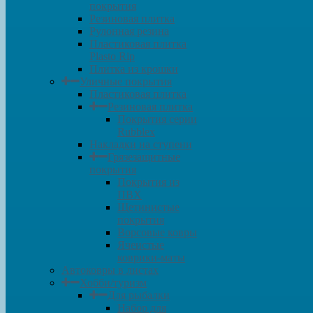
покрытия
Резиновая плитка
Рулонная резина
Пластиковая плитка
Plasto Rip
Плитка из крошки
Уличные покрытия
Пластиковая плитка
Резиновая плитка
Покрытия серии
Rubblex
Накладки на ступени
Грязезащитные
покрытия
Покрытия из
ПВХ
Щетинистые
покрытия
Ворсовые ковры
Ячеистые
коврики-маты
Автоковры в листах
Хобби/туризм
Для рыбалки
Набор для