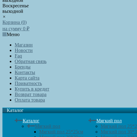
выходной
Воскресенье
выходной
×
Корзина (
0
)
на сумму
0
₽
Меню
Магазин
Новости
Faq
Обратная связь
Бренды
Контакты
Карта сайта
Приватность
Купить в кредит
Возврат товара
Оплата товара
Каталог
Каталог
Мягкий пол
Мягкий пол
Мягкий пол 25*
Мягкий пол 25*25см
Мягкий пол 30*