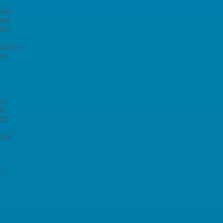
ы
over
вые
ки-
ы
erToys
их
 с
ми
ие
рики
y