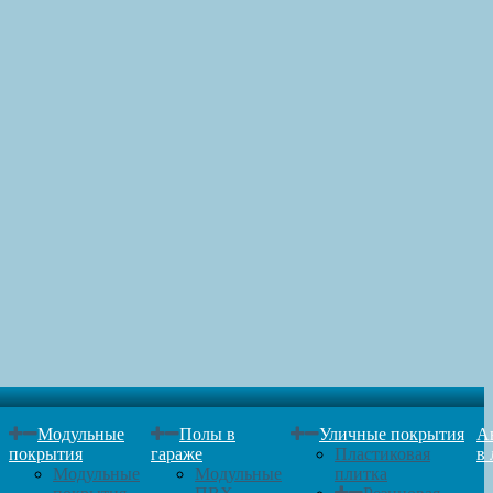
Модульные
Полы в
Уличные покрытия
А
покрытия
гараже
Пластиковая
в 
Модульные
Модульные
плитка