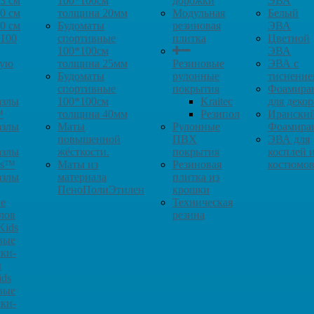
3 см
100*100см
дорожки
ЭВА
0 см
толщина 20мм
Модульная
Белый
0 см
Будоматы
резиновая
ЭВА
*100
спортивные
плитка
Цветной
100*100см
ЭВА
кую
толщина 25мм
Резиновые
ЭВА с
Будоматы
рулонные
тиснение
спортивные
покрытия
Фоамира
азлы
100*100см
Kraitec
для декор
™
толщина 40мм
Резипол
Ирански
азлы
Маты
Рулонные
Фоамира
повышенной
ПВХ
ЭВА для
азлы
жёсткости.
покрытия
косплей 
ys™
Маты из
Резиновая
костюмо
азлы
материала
плитка из
ПеноПолиЭтилен
крошки
е
Техническая
лов
резина
Kids
вые
ки-
ы
ids
вые
ки-