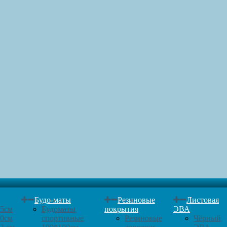
Будо-маты
Резиновые
Листовая
25см
Будоматы
покрытия
ЭВА
30см
спортивные
Резиновые
Чёрный