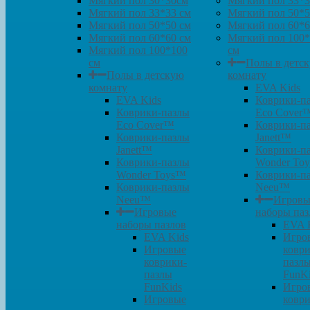
Мягкий пол 30*30см
Мягкий пол 33*3
Мягкий пол 33*33 см
Мягкий пол 50*5
Мягкий пол 50*50 см
Мягкий пол 60*6
Мягкий пол 60*60 см
Мягкий пол 100
Мягкий пол 100*100
см
см
Полы в детс
Полы в детскую
комнату
комнату
EVA Kids
EVA Kids
Коврики-п
Коврики-пазлы
Eco Cover
Eco Cover™
Коврики-п
Коврики-пазлы
Janett™
Janett™
Коврики-п
Коврики-пазлы
Wonder To
Wonder Toys™
Коврики-п
Коврики-пазлы
Neeu™
Neeu™
Игровы
Игровые
наборы паз
наборы пазлов
EVA 
EVA Kids
Игро
Игровые
коври
коврики-
пазл
пазлы
FunK
FunKids
Игро
Игровые
коври