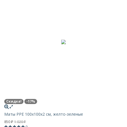
Скидка!
-17%
Маты PPE 100х100x2 см, желто-зеленые
850
1 020
₽
₽
0