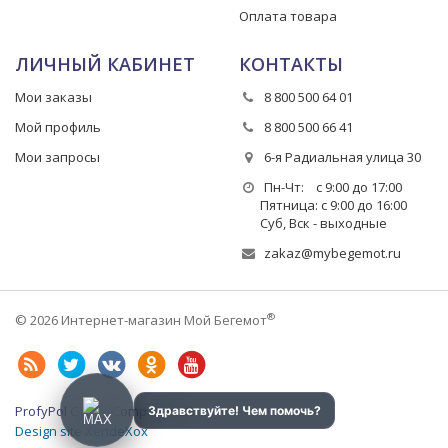
Оплата товара
ЛИЧНЫЙ КАБИНЕТ
КОНТАКТЫ
Мои заказы
8 800 500 64 01
Мой профиль
8 800 500 66 41
Мои запросы
6-я Радиальная улица 30
Пн-Чт: с 9:00 до 17:00
Пятница: с 9:00 до 16:00
Суб, Вск - выходные
zakaz@mybegemot.ru
®
© 2026 Интернет-магазин Мой Бегемот
ProfyPol Group Company LLC
Design site XendeXox