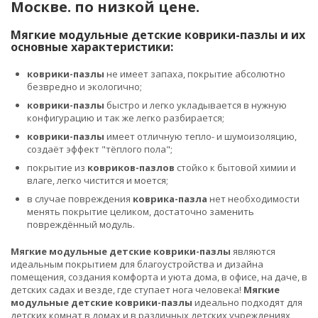
Москве. по низкой цене.
Мягкие модульные детские коврики-пазлы и их
основные характеристики:
коврики-пазлы
не имеет запаха, покрытие абсолютно
безвредно и экологично;
коврики-пазлы
быстро и легко укладывается в нужную
конфигурацию и так же легко разбирается;
коврики-пазлы
имеет отличную тепло- и шумоизоляцию,
создаёт эффект "тёплого пола";
покрытие из
ковриков-пазлов
стойко к бытовой химии и
влаге, легко чистится и моется;
в случае повреждения
коврика-пазла
нет необходимости
менять покрытие целиком, достаточно заменить
повреждённый модуль.
Мягкие модульные детские коврики-пазлы
являются
идеальным покрытием для благоустройства и дизайна
помещения, создания комфорта и уюта дома, в офисе, на даче, в
детских садах и везде, где ступает нога человека!
Мягкие
модульные детские коврики-пазлы
идеально подходят для
детских комнат в домах и в различных детских учреждениях,