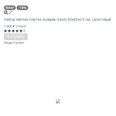
New!
-16%
Набор мягких плиток (коврик-пазл) 60х60x0.9 см, салатовый
1 600
1 900
₽
₽
0
В корзину
Недоступен