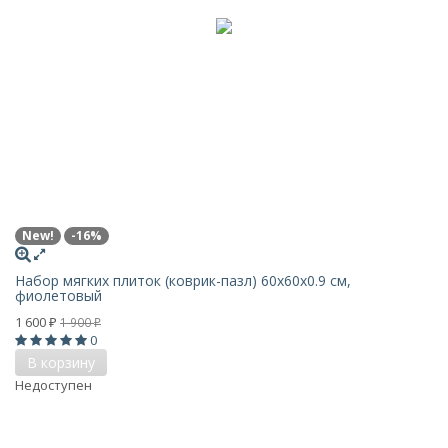
New!
-16%
Набор мягких плиток (коврик-пазл) 60х60x0.9 см,
фиолетовый
1 600
1 900
₽
₽
0
В корзину
Недоступен