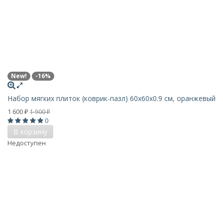
New!
-16%
Набор мягких плиток (коврик-пазл) 60х60x0.9 см, оранжевый
1 600
1 900
₽
₽
0
В корзину
Недоступен