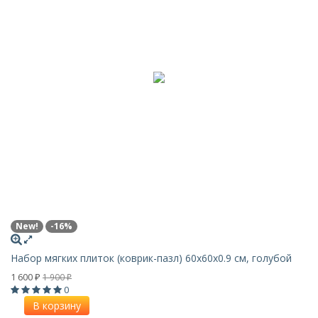
New!
-16%
Набор мягких плиток (коврик-пазл) 60х60x0.9 см, голубой
1 600
1 900
₽
₽
0
В корзину