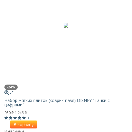
-24%
Набор мягких плиток (коврик-пазл) DISNEY "Тачки с
цифрами"
950
1 245
₽
₽
0
В корзину
В наличии