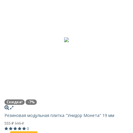
Скидка!
-7%
Резиновая модульная плитка "Унидор Монета" 19 мм
555
595
₽
₽
0