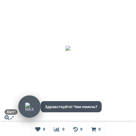
Хит!
Резиновая модульная плитка Спортпол, 30 мм
0
0
0
0
700
₽