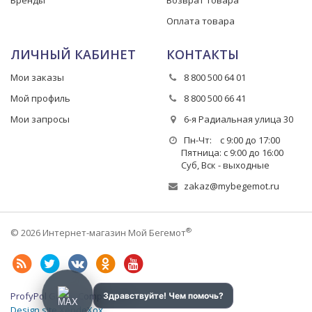
Оплата товара
ЛИЧНЫЙ КАБИНЕТ
КОНТАКТЫ
Мои заказы
8 800 500 64 01
Мой профиль
8 800 500 66 41
Мои запросы
6-я Радиальная улица 30
Пн-Чт: с 9:00 до 17:00
Пятница: с 9:00 до 16:00
Суб, Вск - выходные
zakaz@mybegemot.ru
®
© 2026 Интернет-магазин Мой Бегемот
ProfyPol Group Company LLC
Design site XendeXox