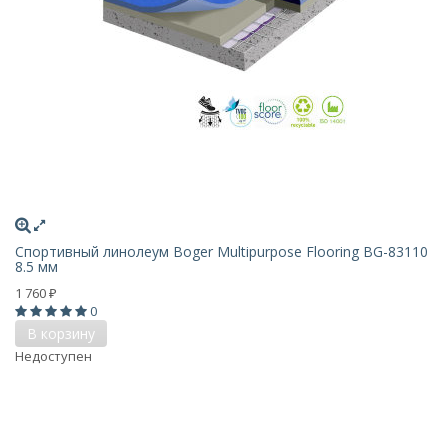
Спортивный линолеум Boger Multipurpose Flooring BG-83110
8.5 мм
1 760
₽
0
В корзину
Недоступен