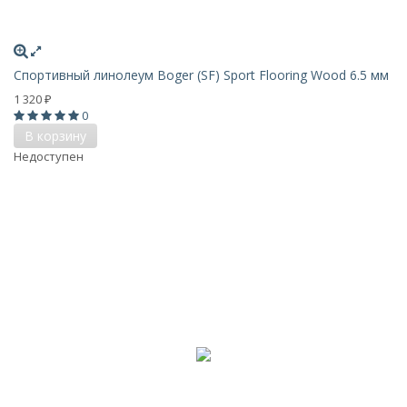
Спортивный линолеум Boger (SF) Sport Flooring Wood 6.5 мм
1 320
₽
0
В корзину
Недоступен