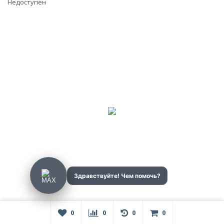
Недоступен
0
0
0
0