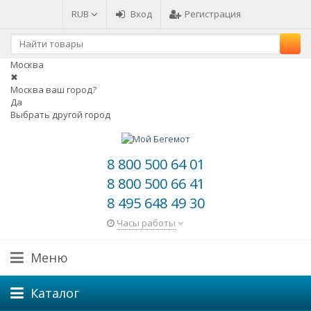
RUB
Вход
Регистрация
Москва
✖
Москва ваш город?
Да
Выбрать другой город
8 800 500 64 01
8 800 500 66 41
8 495 648 49 30
Часы работы
Меню
Каталог