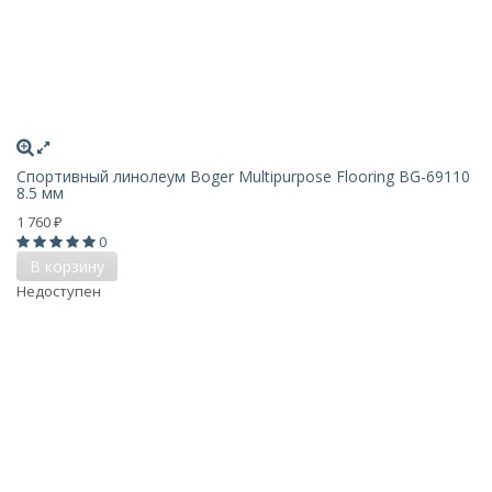
Спортивный линолеум Boger Multipurpose Flooring BG-69110
8.5 мм
1 760
₽
0
В корзину
Недоступен