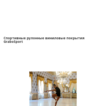
Спортивные рулонные виниловые покрытия
GraboSport