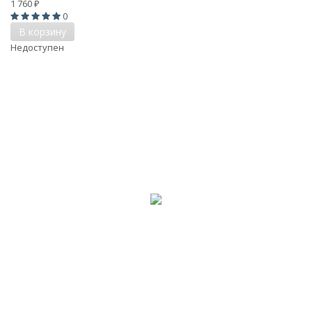
1 760
₽
0
В корзину
Недоступен