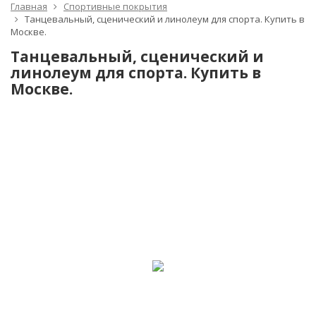
Главная
Спортивные покрытия
Танцевальный, сценический и линолеум для спорта. Купить в
Москве.
Танцевальный, сценический и
линолеум для спорта. Купить в
Москве.