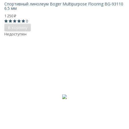
Спортивный линолеум Boger Multipurpose Flooring BG-93110
6.5 мм
1 250
₽
0
В корзину
Недоступен