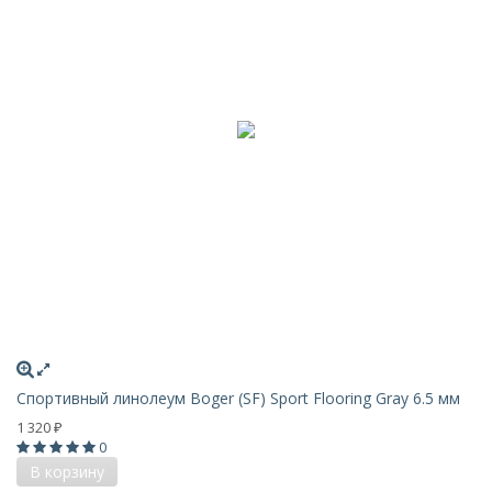
Спортивный линолеум Boger (SF) Sport Flooring Gray 6.5 мм
1 320
₽
0
В корзину