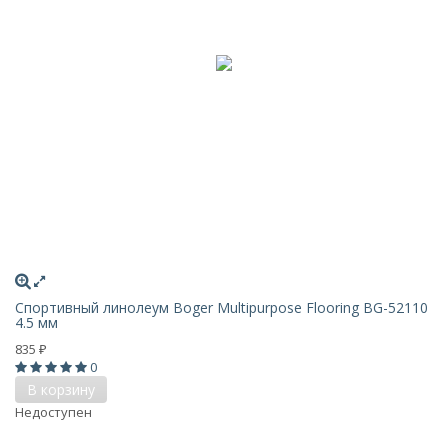
Спортивный линолеум Boger Multipurpose Flooring BG-52110
4.5 мм
835
₽
0
В корзину
Недоступен