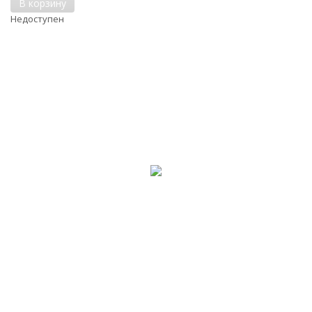
В корзину
Недоступен