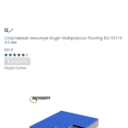
Спортивный линолеум Boger Multipurpose Flooring BG-93110
4.5 мм
835
₽
0
В корзину
Недоступен