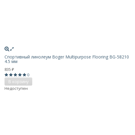
Спортивный линолеум Boger Multipurpose Flooring BG-58210
4.5 мм
835
₽
0
В корзину
Недоступен