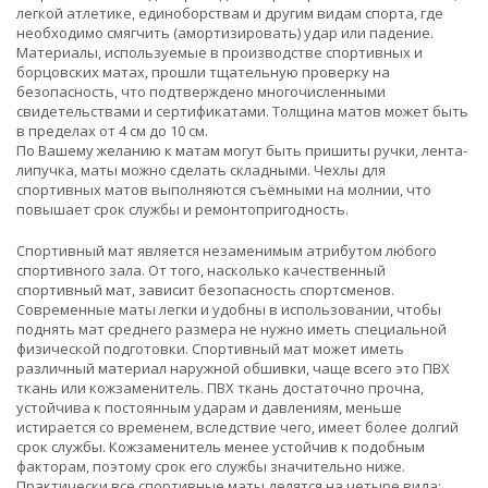
легкой атлетике, единоборствам и другим видам спорта, где
необходимо смягчить (амортизировать) удар или падение.
Материалы, используемые в производстве спортивных и
борцовских матах, прошли тщательную проверку на
безопасность, что подтверждено многочисленными
свидетельствами и сертификатами. Толщина матов может быть
в пределах от 4 см до 10 см.
По Вашему желанию к матам могут быть пришиты ручки, лента-
липучка, маты можно сделать складными. Чехлы для
спортивных матов выполняются съёмными на молнии, что
повышает срок службы и ремонтопригодность.
Спортивный мат является незаменимым атрибутом любого
спортивного зала. От того, насколько качественный
спортивный мат, зависит безопасность спортсменов.
Современные маты легки и удобны в использовании, чтобы
поднять мат среднего размера не нужно иметь специальной
физической подготовки. Спортивный мат может иметь
различный материал наружной обшивки, чаще всего это ПВХ
ткань или кожзаменитель. ПВХ ткань достаточно прочна,
устойчива к постоянным ударам и давлениям, меньше
истирается со временем, вследствие чего, имеет более долгий
срок службы. Кожзаменитель менее устойчив к подобным
факторам, поэтому срок его службы значительно ниже.
Практически все спортивные маты делятся на четыре вида: