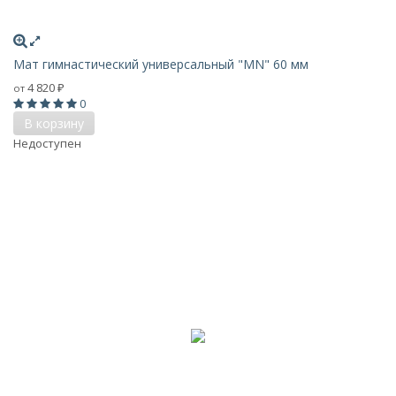
Мат гимнастический универсальный "MN" 60 мм
4 820
от
₽
0
В корзину
Недоступен