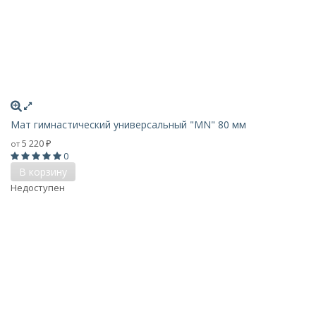
Мат гимнастический универсальный "MN" 80 мм
5 220
от
₽
0
В корзину
Недоступен