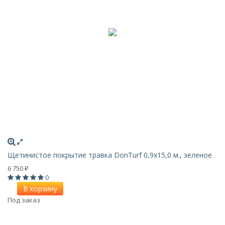
Щетинистое покрытие травка DonTurf 0,9x15,0 м., зеленое
6 750
₽
0
В корзину
Под заказ