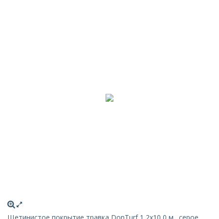
Щетинистое покрытие травка DonTurf 1,2x10,0 м., серое