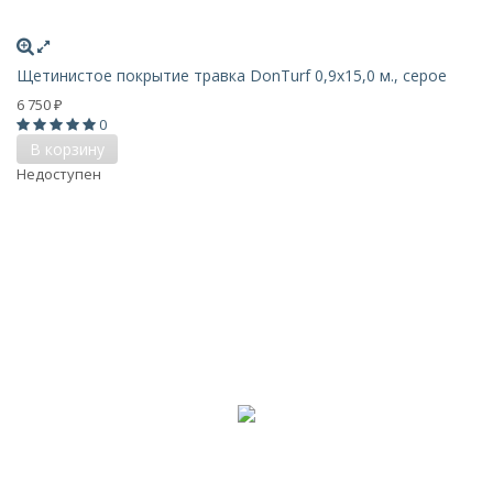
Щетинистое покрытие травка DonTurf 0,9x15,0 м., серое
6 750
₽
0
В корзину
Недоступен