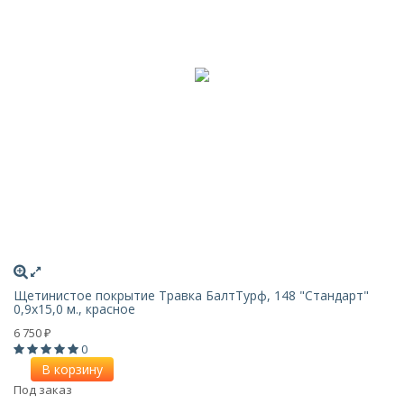
Щетинистое покрытие Травка БалтТурф, 148 "Стандарт"
0,9x15,0 м., красное
6 750
₽
0
В корзину
Под заказ