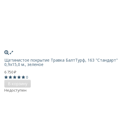
Щетинистое покрытие Травка БалтТурф, 163 "Стандарт"
0,9x15,0 м., зеленое
6 750
₽
0
В корзину
Недоступен