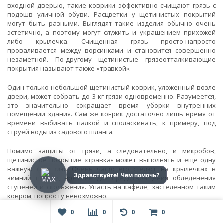
входной дверью, такие коврики эффективно счищают грязь с
подошв уличной обуви. Расцветки у щетинистых покрытий
могут быть разными. Выглядят такие изделия обычно очень
эстетично, а поэтому могут служить и украшением прихожей
либо крылечка. Счищенная грязь просто-напросто
проваливается между ворсинками и становится совершенно
незаметной. По-другому щетинистые грязеотталкивающие
покрытия называют также «травкой».
Один только небольшой щетинистый коврик, уложенный возле
двери, может собрать до 3 кг грязи одновременно. Разумеется,
это значительно сокращает время уборки внутренних
помещений здания. Сам же коврик достаточно лишь время от
времени выбивать палкой и споласкивать, к примеру, под
струей воды из садового шланга.
Помимо защиты от грязи, а следовательно, и микробов,
щетинистое покрытие «травка» может выполнять и еще одну
важную функцию. Очень часто его стелют на крылечках в
зимний период времени для предотвращения обледенения
ступеней и скольжения. Упасть на кафеле, застеленном таким
ковром, попросту невозможно.
0
0
0
0
Различаться щетинистое покрытие может по
нескольким признакам: