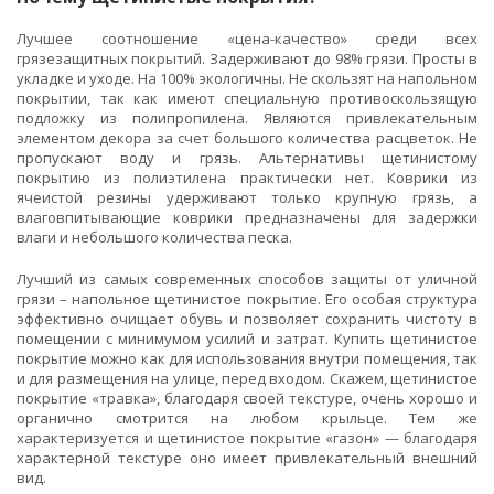
Лучшее соотношение «цена-качество» среди всех
грязезащитных покрытий. Задерживают до 98% грязи. Просты в
укладке и уходе. На 100% экологичны. Не скользят на напольном
покрытии, так как имеют специальную противоскользящую
подложку из полипропилена. Являются привлекательным
элементом декора за счет большого количества расцветок. Не
пропускают воду и грязь. Альтернативы щетинистому
покрытию из полиэтилена практически нет. Коврики из
ячеистой резины удерживают только крупную грязь, а
влаговпитывающие коврики предназначены для задержки
влаги и небольшого количества песка.
Лучший из самых современных способов защиты от уличной
грязи – напольное щетинистое покрытие. Его особая структура
эффективно очищает обувь и позволяет сохранить чистоту в
помещении с минимумом усилий и затрат. Купить щетинистое
покрытие можно как для использования внутри помещения, так
и для размещения на улице, перед входом. Скажем, щетинистое
покрытие «травка», благодаря своей текстуре, очень хорошо и
органично смотрится на любом крыльце. Тем же
характеризуется и щетинистое покрытие «газон» — благодаря
характерной текстуре оно имеет привлекательный внешний
вид.