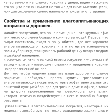
качественного напольного коврика у двери, видно насколько
его защита важна. Причем не только для гигиенических целей,
но и для сохранения самого напольного покрытия от стирания.
Свойства и применение влаговпитывающих
ковриков и дорожек.
Давайте представим, что ваше помещение – это крупный офис
или место скопления большого количества людей. Первое, что
видит посетитель, входя в вашу обитель, где нет хорошего
влаговпитывающего коврика – это потертые изношенные
полы и уборщицу, стоящую весь рабочий день у входа с ведром
и шваброй наперевес.
К счастью, из этой знакомой многим ситуации есть отличный
выход – влаговпитывающие покрытия и придверные коврики
на прорезиненной основе.
Для того чтобы надежно защитить ваше дорогое напольное
покрытие, необходимо просто купить грязезащитные
влаговпитывающие покрытия, которые эффективно справятся с
защитной функцией барьера для грязи в доме, в офисе, а также
не допустят проникновения на поверхность пола влаги,
которая негативно воздействует на него и способна быстро
разрушить.
Грязезащитные влаговпитывающие покрытия, некоторые их
модели, поспособствуют не только сохранению ваших полов и