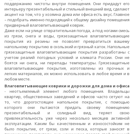
поддержанию чистоты внутри помещения. Они придадут его
интерьеру презентабельный и стильный внешний вид, сделают
акцент на том, что у хозяина дома или офиса есть вкус. Главное
– подобрать именно подходящий к общему дизайну помещения
придверный влаговпитывающий коврик.
Даже если на улице отвратительная погода, а под ногами смесь
из грязи, снега и воды, грязезащитные влаговпитывающие
покрытия из резины не позволят превратиться вашему
напольному покрытию в скользкий и грязный каток. Напольные
грязезащитные влаговпитывающие покрытия разработаны с
учетом реалий погодных условий и климата России. Они не
боятся ни снега, ни перепады температуры. Грязезащитные
влаговпитывающие покрытия, изготовлены из прочных и
легких материалов, их можно использовать в любое время и в
любом месте.
Влаговпитывающие коврики и дорожки для дома и офиса
- неотъемлемый элемент любого помещения. Владельцы
квартир, общественных заведений и офисов часто сетуют на
то, что дорогостоящее напольное покрытие, с помощью
которого они пытаются придать своему помещению
презентабельный и солидный вид, теряет свою
привлекательность уже через несколько месяцев активной
эксплуатации. Каким бы качественным и износостойким не
было покрытие, от грязи, соли и песка, которые заносят в