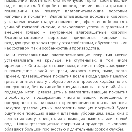
помещение посетители, оно неминуемо теряет свой внешний
вид и портится. В борьбе с повреждениями пола и грязью в
помещении Вам помогут влаговпитывающие ворсовые
напольные покрытия. Влаговпитывающие ворсовые коврики,
устанавливаемые снаружи помещения, эффективно борются с
уличной грязевой смесью, а закрепляют успехи в сражении с
внешней грязью – внутренние влагозащитные коврики.
Влаговпитывающие ворсовые придверные коврики на
входную группу характеризуются свойствами, обусловленными
как составом, так и особенностями производства.
Наши грязезащитные влаговпитывающие покрытия можно
устанавливать на крыльце, на ступеньках, в том числе
мраморных. Они защитят ваши полы, и очистят обувь входящих
в помещение людей от грязи, мокрого снега, пыли, песка.
Причем, грязезащитные покрытия возле входа удалит мелкую
грязь и впитает влагу с обуви легко, в процессе ходьбы по его
поверхности, без каких-либо специальных на то усилий. Итак,
подведём итог. Грязезащитные влаговпитывающие покрытия
способствуют поддержанию чистоты ваших помещений, и
предохраняют ваши полы от преждевременного изнашивания.
Покупка грязезащитных влаговпитывающих покрытий будет
ощутимой помощью вашим штатным уборщицам, ведь они с
легкостью смогут очищать их с помощью пылесоса или теплой
воды. Наши грязезащитные покрытия и придверные коврики
обладают большой прочностью и длительным сроком службы.