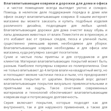
Влаговпитывающие коврики и дорожки для дома и офиса
- и чистое помещение всегда выглядит уютно и солидно.
Помощь в нелегком деле поддержания порядка в доме или
офисе окажут влаговпитывающие коврики. В нашем интернет
магазине вы можете заказать и купить подобные изделия
различного дизайна, подходящие для любых целей.
Влаговпитывающие дорожки для дома очистят вашу обувь и
лапы домашних животных от влаги. Поместите их в прихожую, и
это избавит вас от грязных следов, песка и уличной пыли,
существенно уменьшив время, необходимое для уборки.
Влаговпитывающие коврики необходимы и для офиса или
магазина, куда регулярно заходят посетители.
Сухие и чистые полы приятны и для сотрудников и для
клиентов. Материал влаговпитывающих покрытий может быть
разным. Наиболее популярны коврики из полипропилена. Они
не только впитывают до 4 литров влаги на квадратный метр, но
и поглощают мелкие частички песка и пыли, что предохраняет
напольные покрытия от царапин. Велюровый ворс делает
влаговпитывающие покрытия визуально привлекательными и
приятными на ощупь. Такое сочетание современных
материалов и технологий обеспечивает влаговпитывающим
коврикам еще и потрясающую долговечность.
Серия включает покрытия, которые подходят как для
внутреннего, так и для наружного применения, а также для