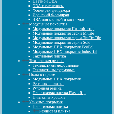
Цветной ЭВА
ЭВА с тиснением
Фоамиран для декора
Иранский Фоамиран
ЭВА для косплей и костюмов
Модульные покрытия
Модульные покрытия Пластфактор
Модульные покрытия серии M-Tile
Модульные покрытия серии Traffic Tile
Модульные покрытия серии Sold
Модульные ПВХ покрытия EcoPol
Модульные ПВХ покрытия Industrial
Тактильная плитка
Техническая резина
Техпластины неформовые
Техпластины формовые
Полы в гараже
Модульные ПВХ покрытия
Резиновая плитка
Рулонная резина
Пластиковая плитка Plasto Rip
Плитка из крошки
Уличные покрытия
Пластиковая плитка
Резиновая плитка