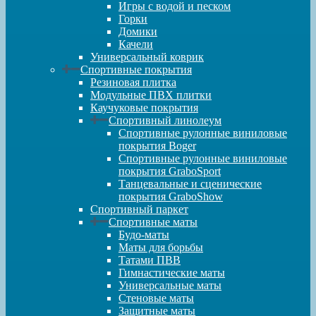
Игры с водой и песком
Горки
Домики
Качели
Универсальный коврик
Спортивные покрытия
Резиновая плитка
Модульные ПВХ плитки
Каучуковые покрытия
Спортивный линолеум
Спортивные рулонные виниловые
покрытия Boger
Спортивные рулонные виниловые
покрытия GraboSport
Танцевальные и сценические
покрытия GraboShow
Спортивный паркет
Спортивные маты
Будо-маты
Маты для борьбы
Татами ПВВ
Гимнастические маты
Универсальные маты
Стеновые маты
Защитные маты