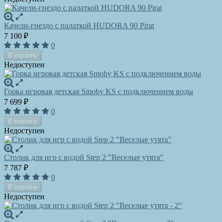
Качели-гнездо с палаткой HUDORA 90 Pirat
7 100
₽
0
В корзину
Недоступен
Горка игровая детская Smoby KS с подключением воды
7 699
₽
0
В корзину
Недоступен
Столик для игр с водой Step 2 "Веселые утята"
7 787
₽
0
В корзину
Недоступен