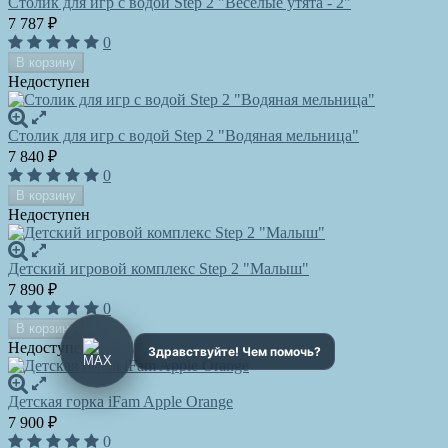
Столик для игр с водой Step 2 "Веселые утята - 2"
7 787
₽
0
В корзину
Недоступен
Столик для игр с водой Step 2 "Водяная мельница"
7 840
₽
0
В корзину
Недоступен
Детский игровой комплекс Step 2 "Малыш"
7 890
₽
0
В корзину
Недоступен
Детская горка iFam Apple Orange
7 900
₽
0