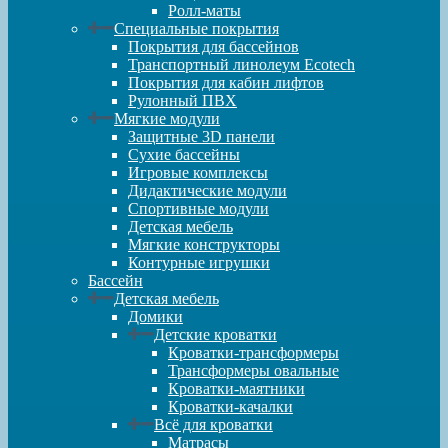
Ролл-маты
Специальные покрытия
Покрытия для бассейнов
Транспортный линолеум Ecotech
Покрытия для кабин лифтов
Рулонный ПВХ
Мягкие модули
Защитные 3D панели
Сухие бассейны
Игровые комплексы
Дидактические модули
Спортивные модули
Детская мебель
Мягкие конструкторы
Контурные игрушки
Бассейн
Детская мебель
Домики
Детские кроватки
Кроватки-трансформеры
Трансформеры овальные
Кроватки-маятники
Кроватки-качалки
Всё для кроватки
Матрасы