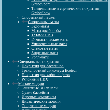
GraboSport
Танцевальные и сценические покрытия
GraboShow
Спортивный паркет
Спортивные маты
Будо-маты
Маты для борьбы
Татами ПВВ
Гимнастические маты
Универсальные маты
Стеновые маты
Защитные маты
Ролл-маты
Специальные покрытия
Покрытия для бассейнов
Транспортный линолеум Ecotech
Покрытия для кабин лифтов
Рулонный ПВХ
Мягкие модули
Защитные 3D панели
Сухие бассейны
Игровые комплексы
Дидактические модули
Спортивные модули