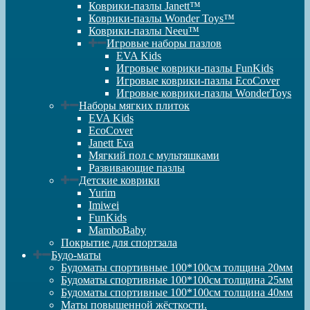
Коврики-пазлы Janett™
Коврики-пазлы Wonder Toys™
Коврики-пазлы Neeu™
Игровые наборы пазлов
EVA Kids
Игровые коврики-пазлы FunKids
Игровые коврики-пазлы EcoCover
Игровые коврики-пазлы WonderToys
Наборы мягких плиток
EVA Kids
EcoCover
Janett Eva
Мягкий пол с мультяшками
Развивающие пазлы
Детские коврики
Yurim
Imiwei
FunKids
MamboBaby
Покрытие для спортзала
Будо-маты
Будоматы спортивные 100*100см толщина 20мм
Будоматы спортивные 100*100см толщина 25мм
Будоматы спортивные 100*100см толщина 40мм
Маты повышенной жёсткости.