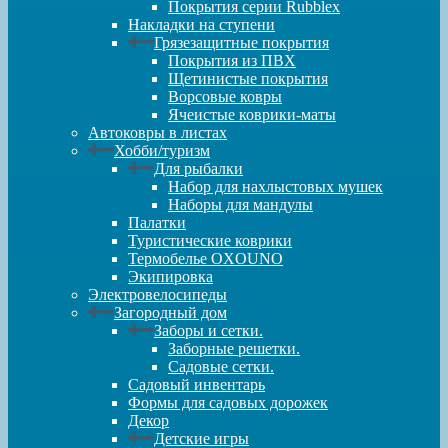
Покрытия серии Rubblex
Накладки на ступени
Грязезащитные покрытия
Покрытия из ПВХ
Щетинистые покрытия
Ворсовые ковры
Ячеистые коврики-маты
Автоковры в листах
Хобби/туризм
Для рыбалки
Набор для нахлыстовых мушек
Наборы для мандулы
Палатки
Туристические коврики
Термобелье OXOUNO
Экипировка
Электровелосипеды
Загородный дом
Заборы и сетки.
Заборные решетки.
Садовые сетки.
Садовый инвентарь
Формы для садовых дорожек
Декор
Детские игры