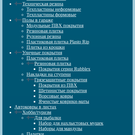
Техническая резина
Техпластины неформовые
Техпластины формовые
Полы в гараже
Модульные ПВХ покрытия
Резиновая плитка
Рулонная резина
Пластиковая плитка Plasto Rip
Плитка из крошки
Уличные покрытия
Пластиковая плитка
Резиновая плитка
Покрытия серии Rubblex
Накладки на ступени
Грязезащитные покрытия
Покрытия из ПВХ
Щетинистые покрытия
Ворсовые ковры
Ячеистые коврики-маты
Автоковры в листах
Хобби/туризм
Для рыбалки
Набор для нахлыстовых мушек
Наборы для мандулы
Палатки