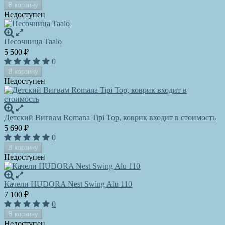
В корзину
Недоступен
Песочница Taalo
5 500
₽
0
В корзину
Недоступен
Детский Вигвам Romana Tipi Top, коврик входит в стоимость
5 690
₽
0
В корзину
Недоступен
Качели HUDORA Nest Swing Alu 110
7 100
₽
0
В корзину
Недоступен