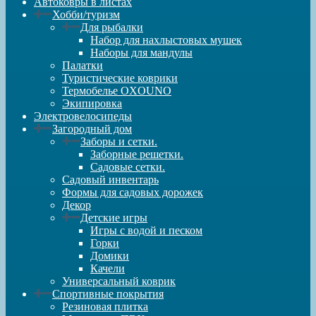
Автоковры в листах
Хобби/туризм
Для рыбалки
Набор для нахлыстовых мушек
Наборы для мандулы
Палатки
Туристические коврики
Термобелье OXOUNO
Экипировка
Электровелосипеды
Загородный дом
Заборы и сетки.
Заборные решетки.
Садовые сетки.
Садовый инвентарь
Формы для садовых дорожек
Декор
Детские игры
Игры с водой и песком
Горки
Домики
Качели
Универсальный коврик
Спортивные покрытия
Резиновая плитка