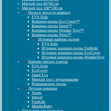
Мягкий пол 60*60 см
Мягкий пол 100*100 см
Полы в детскую комнату
EVA Kids
Коврики-пазлы Eco Cover™
Коврики-пазлы Janett™
Коврики-пазлы Wonder Toys™
Коврики-пазлы Neeu™
Игровые наборы пазлов
EVA Kids
Игровые коврики-пазлы FunKids
Игровые коврики-пазлы EcoCover
Игровые коврики-пазлы WonderToys
Наборы мягких плиток
EVA Kids
EcoCover
Janett Eva
Мягкий пол с мультяшками
Развивающие пазлы
Детские коврики
Yurim
Imiwei
FunKids
MamboBaby
Покрытие для спортзала