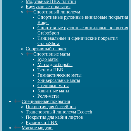
Модульные ПВХ плитки
Каучуковые покрытия
Спортивный линолеум
Спортивные рулонные виниловые покрытия
Boger
Спортивные рулонные виниловые покрытия
GraboSport
Танцевальные и сценические покрытия
GraboShow
Спортивный паркет
Спортивные маты
Будо-маты
Маты для борьбы
Татами ПВВ
Гимнастические маты
Универсальные маты
Стеновые маты
Защитные маты
Ролл-маты
Специальные покрытия
Покрытия для бассейнов
Транспортный линолеум Ecotech
Покрытия для кабин лифтов
Рулонный ПВХ
Мягкие модули