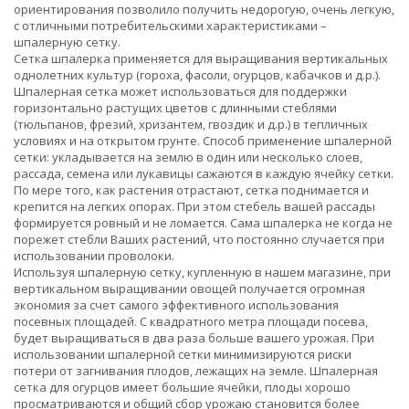
ориентирования позволило получить недорогую, очень легкую,
с отличными потребительскими характеристиками –
шпалерную сетку.
Сетка шпалерка применяется для выращивания вертикальных
однолетних культур (гороха, фасоли, огурцов, кабачков и д.р.).
Шпалерная сетка может использоваться для поддержки
горизонтально растущих цветов с длинными стеблями
(тюльпанов, фрезий, хризантем, гвоздик и д.р.) в тепличных
условиях и на открытом грунте. Способ применение шпалерной
сетки: укладывается на землю в один или несколько слоев,
рассада, семена или лукавицы сажаются в каждую ячейку сетки.
По мере того, как растения отрастают, сетка поднимается и
крепится на легких опорах. При этом стебель вашей рассады
формируется ровный и не ломается. Сама шпалерка не когда не
порежет стебли Ваших растений, что постоянно случается при
использовании проволоки.
Используя шпалерную сетку, купленную в нашем магазине, при
вертикальном выращивании овощей получается огромная
экономия за счет самого эффективного использования
посевных площадей. С квадратного метра площади посева,
будет выращиваться в два раза больше вашего урожая. При
использовании шпалерной сетки минимизируются риски
потери от загнивания плодов, лежащих на земле. Шпалерная
сетка для огурцов имеет большие ячейки, плоды хорошо
просматриваются и общий сбор урожаю становится более