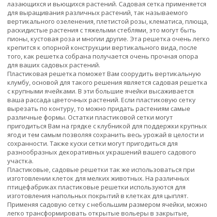
лазающихся и вьющихся растений. Садовая сетка применяется
для выращивания различных растений, так называемого
вертикального озеленения, плетистой розы, клематиса, плюща,
раскидистые растения с тяжелыми стеблями, это могут быть
пионы, кустовая роза и многии другие. Эта решетка очень легко
крепится к опорной конструкции вертикального вида, после
того, как решетка собрана получается очень прочная опора
для ваших садовых растений.
Пластиковая решетка поможет Вам соорудить вертикальную
клумбу, основой для такого решения является садовая решетка
с крупными ячейками. В эти большие ячейки высаживается
ваша рассада цветочных растений. Если пластиковую сетку
вырезать по контуру, то можно придать растениям самые
различные формы. Остатки пластиковой сетки могут
пригодиться Вам на грядке с клубникой для поддержки крупных
ягод и тем самым позволяя сохранить весь урожай в целости и
сохранности. Также куски сетки могут пригодиться для
разнообразных декоративных украшений вашего садового
участка.
Пластиковые, садовые решетки так же использоваться при
изготовлении клеток для мелких животных. На различных
птицефабриках пластиковые решетки используются для
изготовления напольных покрытий в клетках для цыплят.
Применяя садовую сетку с небольшим размером ячейки, можно
легко трансформировать открытые вольеры в закрытые,