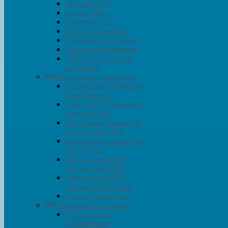
Чёрный ЭВА
Белый ЭВА
Цветной ЭВА
ЭВА с тиснением
Фоамиран для декора
Иранский Фоамиран
ЭВА для косплей и
костюмов
Модульные покрытия
Модульные покрытия
Пластфактор
Модульные покрытия
серии M-Tile
Модульные покрытия
серии Traffic Tile
Модульные покрытия
серии Sold
Модульные ПВХ
покрытия EcoPol
Модульные ПВХ
покрытия Industrial
Тактильная плитка
Техническая резина
Техпластины
неформовые