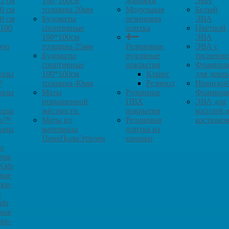
3 см
100*100см
дорожки
ЭВА
0 см
толщина 20мм
Модульная
Белый
0 см
Будоматы
резиновая
ЭВА
*100
спортивные
плитка
Цветной
100*100см
ЭВА
кую
толщина 25мм
Резиновые
ЭВА с
Будоматы
рулонные
тиснение
спортивные
покрытия
Фоамира
азлы
100*100см
Kraitec
для декор
™
толщина 40мм
Резипол
Ирански
азлы
Маты
Рулонные
Фоамира
повышенной
ПВХ
ЭВА для
азлы
жёсткости.
покрытия
косплей 
ys™
Маты из
Резиновая
костюмо
азлы
материала
плитка из
ПеноПолиЭтилен
крошки
е
лов
Kids
вые
ки-
ы
ids
вые
ки-