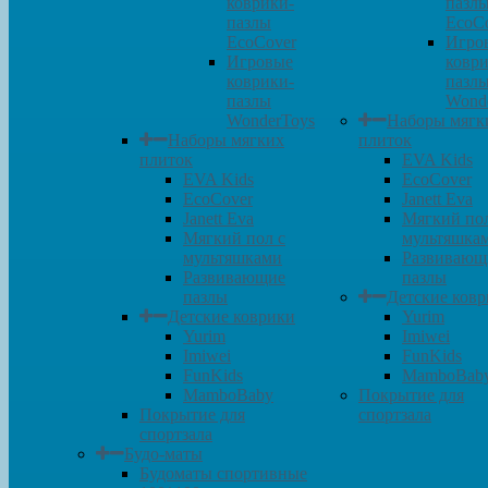
коврики-
пазл
пазлы
EcoC
EcoCover
Игро
Игровые
коври
коврики-
пазл
пазлы
Wond
WonderToys
Наборы мягк
Наборы мягких
плиток
плиток
EVA Kids
EVA Kids
EcoCover
EcoCover
Janett Eva
Janett Eva
Мягкий пол
Мягкий пол с
мультяшка
мультяшками
Развивающ
Развивающие
пазлы
пазлы
Детские ков
Детские коврики
Yurim
Yurim
Imiwei
Imiwei
FunKids
FunKids
MamboBab
MamboBaby
Покрытие для
Покрытие для
спортзала
спортзала
Будо-маты
Будоматы спортивные