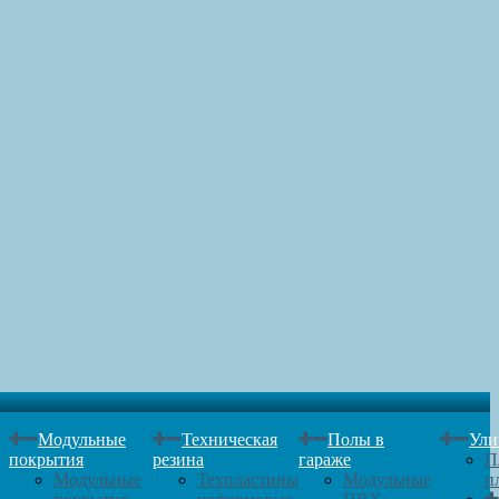
Модульные
Техническая
Полы в
Ули
покрытия
резина
гараже
П
Модульные
Техпластины
Модульные
п