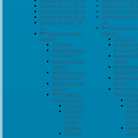
Мягкий пол 30*30см
Мягкий пол 33*3
Мягкий пол 33*33 см
Мягкий пол 50*5
Мягкий пол 50*50 см
Мягкий пол 60*6
Мягкий пол 60*60 см
Мягкий пол 100
Мягкий пол 100*100
см
см
Полы в детс
Полы в детскую
комнату
комнату
EVA Kids
EVA Kids
Коврики-п
Коврики-пазлы
Eco Cover
Eco Cover™
Коврики-п
Коврики-пазлы
Janett™
Janett™
Коврики-п
Коврики-пазлы
Wonder To
Wonder Toys™
Коврики-п
Коврики-пазлы
Neeu™
Neeu™
Игровы
Игровые
наборы паз
наборы пазлов
EVA 
EVA Kids
Игро
Игровые
коври
коврики-
пазл
пазлы
FunK
FunKids
Игро
Игровые
коври