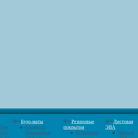
Будо-маты
Резиновые
Листовая
25см
Будоматы
покрытия
ЭВА
30см
спортивные
Резиновые
Чёрный