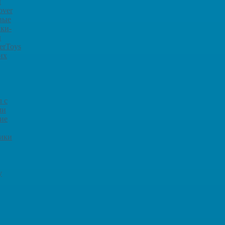
ы
over
вые
ки-
ы
erToys
их
 с
ми
ие
рики
y