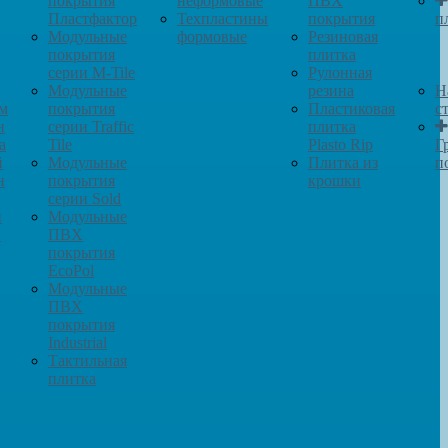
покрытия
неформовые
ПВХ
Пластфактор
Техпластины
покрытия
п
Модульные
формовые
Резиновая
покрытия
плитка
серии M-Tile
Рулонная
Модульные
резина
Н
м
покрытия
Пластиковая
с
н
серии Traffic
плитка
а
Tile
Plasto Rip
Г
й
Модульные
Плитка из
п
н
покрытия
крошки
серии Sold
и
Модульные
в
ПВХ
покрытия
EcoPol
Модульные
ПВХ
покрытия
Industrial
Тактильная
плитка