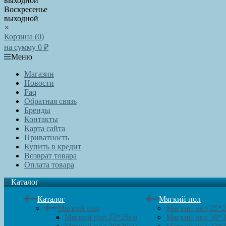
выходной
Воскресенье
выходной
×
Корзина (
0
)
на сумму
0
₽
Меню
Магазин
Новости
Faq
Обратная связь
Бренды
Контакты
Карта сайта
Приватность
Купить в кредит
Возврат товара
Оплата товара
Каталог
Каталог
Мягкий пол
Мягкий пол
Мягкий пол 25*
Мягкий пол 25*25см
Мягкий пол 30*