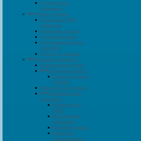
Техпластины
формовые
Полы в гараже
Модульные ПВХ
покрытия
Резиновая плитка
Рулонная резина
Пластиковая плитка
Plasto Rip
Плитка из крошки
Уличные покрытия
Пластиковая плитка
Резиновая плитка
Покрытия серии
Rubblex
Накладки на ступени
Грязезащитные
покрытия
Покрытия из
ПВХ
Щетинистые
покрытия
Ворсовые ковры
Ячеистые
коврики-маты