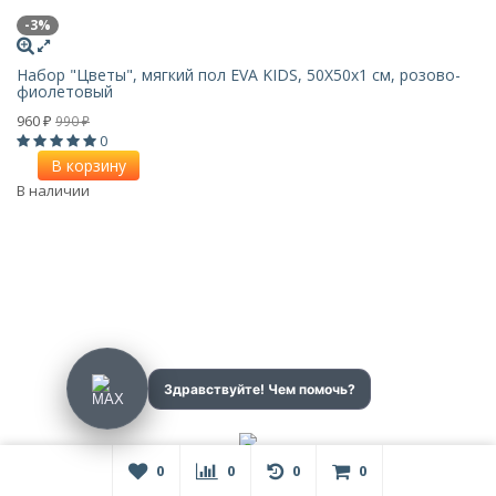
-3%
Набор "Цветы", мягкий пол EVA KIDS, 50Х50х1 см, розово-
фиолетовый
960
990
₽
₽
0
В корзину
В наличии
0
0
0
0