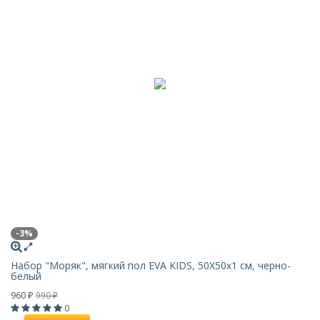
-3%
Набор "Моряк", мягкий пол EVA KIDS, 50Х50х1 см, черно-
белый
960
990
₽
₽
0