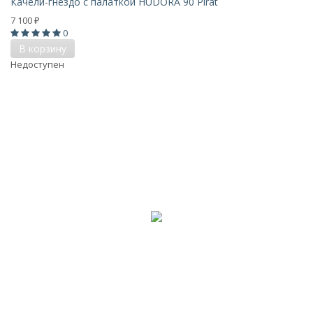
Качели-гнездо с палаткой HUDORA 90 Pirat
7 100
₽
0
В корзину
Недоступен