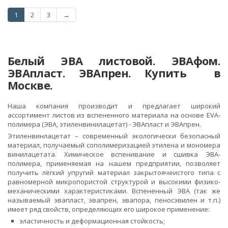
1
2
3
→
Белый ЭВА листовой. ЭВАфом.
ЭВАпласт. ЭВАпрен. Купить в
Москве.
Наша компания производит и предлагает широкий
ассортимент листов из вспененного материала на основе EVA-
полимера (ЭВА, этиленвинилацетат) - ЭВАпласт и ЭВАпрен.
Этиленвинлацетат – современный экологически безопасный
материал, получаемый сополимеризацией этилена и мономера
винилацетата. Химическое вспенивание и сшивка ЭВА-
полимера, применяемая на нашем предприятии, позволяет
получить лёгкий упругий материал закрытоячеистого типа с
равномерной микропористой структурой и высокими физико-
механическими характеристиками. Вспененный ЭВА (так же
называемый эвапласт, эвапрен, эвапора, пеносэвилен и т.п.)
имеет ряд свойств, определяющих его широкое применение:
эластичность и деформационная стойкость;