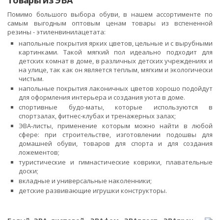
Товары из ЭВА
Помимо большого выбора обуви, в нашем ассортименте по
самым выгодным оптовым ценам товары из вспененной
резины - этиленвинилацетата:
напольные покрытия ярких цветов, цельные и с вырубными
картинками. Такой мягкий пол идеально подходит для
детских комнат в доме, в различных детских учреждениях и
на улице, так как он является теплым, мягким и экологически
чистым.
напольные покрытия лаконичных цветов хорошо подойдут
для оформления интерьера и создания уюта в доме.
спортивные будо-маты, которые используются в
спортзалах, фитнес-клубах и тренажерных залах;
ЭВА-листы, применение которым можно найти в любой
сфере: при строительстве, изготовлении подошвы для
домашней обуви, товаров для спорта и для создания
ложементов;
туристические и гимнастические коврики, плавательные
доски;
вкладные и универсальные наколенники;
детские развивающие игрушки конструкторы.