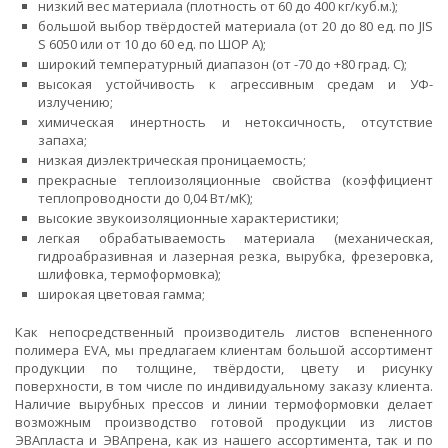
низкий вес материала (плотность от 60 до 400 кг/куб.м.);
большой выбор твёрдостей материала (от 20 до 80 ед. по JIS
S 6050 или от 10 до 60 ед. по ШОР А);
широкий температурный диапазон (от -70 до +80 град. C);
высокая устойчивость к агрессивным средам и УФ-
излучению;
химическая инертность и нетоксичность, отсутствие
запаха;
низкая диэлектрическая проницаемость;
прекрасные теплоизоляционные свойства (коэффициент
теплопроводности до 0,04 Вт/мК);
высокие звукоизоляционные характеристики;
легкая обрабатываемость материала (механическая,
гидроабразивная и лазерная резка, вырубка, фрезеровка,
шлифовка, термоформовка);
широкая цветовая гамма;
Как непосредственный производитель листов вспененного
полимера EVA, мы предлагаем клиентам большой ассортимент
продукции по толщине, твёрдости, цвету и рисунку
поверхности, в том числе по индивидуальному заказу клиента.
Наличие вырубных прессов и линии термоформовки делает
возможным производство готовой продукции из листов
ЭВАпласта и ЭВАпрена, как из нашего ассортимента, так и по