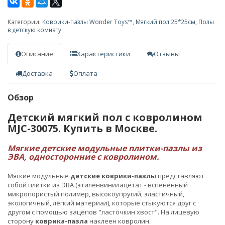
Категории:
Коврики-пазлы Wonder Toys™
,
Мягкий пол 25*25см
,
Полы
в детскую комнату
Описание
Характеристики
Отзывы
Доставка
Оплата
Обзор
Детский мягкий пол с ковролином
MJC-30075. Купить в Москве.
Мягкие детские модульные плитки-пазлы из
ЭВА, односторонние с ковролином.
Мягкие модульные
детские коврики-пазлы
представляют
собой плитки из ЭВА (этиленвинилацетат - вспененный
микропористый полимер, высокоупругий, эластичный,
экологичный, лёгкий материал), которые стыкуются друг с
другом с помощью зацепов "ласточкин хвост". На лицевую
сторону
коврика-пазла
наклеен ковролин.