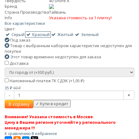
Твердость
40 Shore A
Бренд
Страна Производства
Тайвань
Info
Указана стоимость за 1 плитку!
Все характеристики
Цвет:
Серый
Красный
Желтый
Зеленый
Под заказ
Товар с выбранным набором характеристик недоступен для
покупки
Этот товар временно недоступен для заказа
Доставка
Наложенный платеж ТК СДЭК (+
1,05
)
₽
35
60
₽
₽
-
+
В корзину
Внимание! Указана стоимость в Москве.
Цену в Вашем регионе уточняйте у регионального
менеджера !!!
К сравнению
В избранное