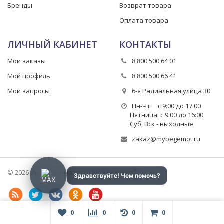
Бренды
Возврат товара
Оплата товара
ЛИЧНЫЙ КАБИНЕТ
КОНТАКТЫ
Мои заказы
8 800 500 64 01
Мой профиль
8 800 500 66 41
Мои запросы
6-я Радиальная улица 30
Пн-Чт: с 9:00 до 17:00
Пятница: с 9:00 до 16:00
Суб, Вск - выходные
zakaz@mybegemot.ru
®
© 2026 Интернет-магазин Мой Бегемот
0
0
0
0
ProfyPol Group Company LLC