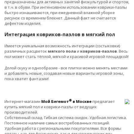
предназначены для активных занятий физкультурой и спортом,
в т.ч. в обуви. При интенсивном использовании коврики-пазлы
быстро изнашиваются, при ежедневной влажной уборке
рисунок со временем блекнет. Данный факт не считается
дефектом изделия.
Интеграция ковриков-пазлов в мягкий пол
Имеется уникальная возможность интеграции (состыковки)
различных расцветок
мягкого пола
и
ковриков-пазлов
. Весь
пол может стать тёплой, мягкой и красивой игровой площадкой!
Долой скуку и однообразие - все плитки можно менять местами
и добавлять новые, создавая новые варианты игровой зоны,
пока хватит фантазии!
®
Интернет-магазин
Мой Бегемот
в Москве
предлагает
купить мягкий пол и коврики-пазлы от ведущих
производителей.
Собственный склад. Гибкая система скидок. Удобная логистика.
Постоянное наличие самых востребованных позиций.
Удобная работа с региональными покупателями. Все формы
оплаты, как для физических, так и для юридических лиц.