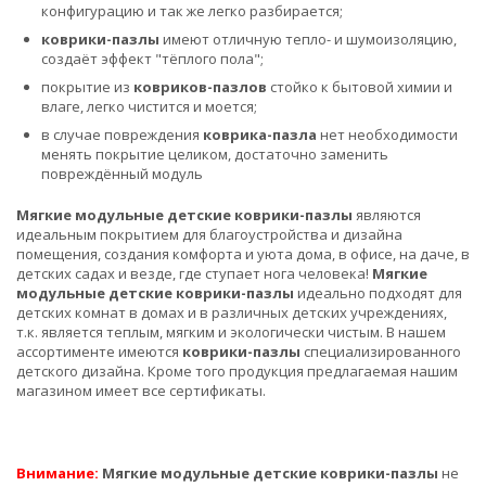
конфигурацию и так же легко разбирается;
коврики-пазлы
имеют отличную тепло- и шумоизоляцию,
создаёт эффект "тёплого пола";
покрытие из
ковриков-пазлов
стойко к бытовой химии и
влаге, легко чистится и моется;
в случае повреждения
коврика-пазла
нет необходимости
менять покрытие целиком, достаточно заменить
повреждённый модуль
Мягкие модульные детские коврики-пазлы
являются
идеальным покрытием для благоустройства и дизайна
помещения, создания комфорта и уюта дома, в офисе, на даче, в
детских садах и везде, где ступает нога человека!
Мягкие
модульные детские коврики-пазлы
идеально подходят для
детских комнат в домах и в различных детских учреждениях,
т.к. является теплым, мягким и экологически чистым. В нашем
ассортименте имеются
коврики-пазлы
специализированного
детского дизайна. Кроме того продукция предлагаемая нашим
магазином имеет все сертификаты.
Внимание:
Мягкие модульные детские коврики-пазлы
не