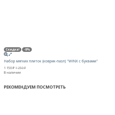
Скидка!
-8%
Ру
Набор мягких плиток (коврик-пазл) "WINX с буквами"
о
В 
1 150
1 250
₽
₽
В наличии
РЕКОМЕНДУЕМ ПОСМОТРЕТЬ