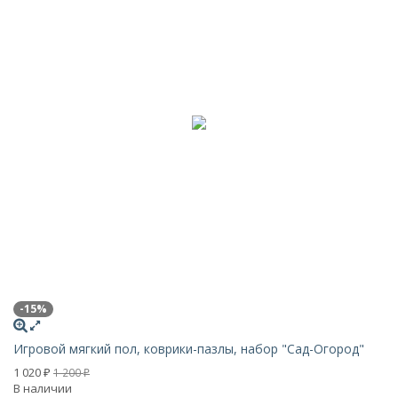
-15%
-
Игровой мягкий пол, коврики-пазлы, набор "Сад-Огород"
Иг
1 020
1 
1 200
₽
₽
В наличии
В 