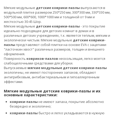
Мягкие модульные
детские коврики-пазлы
выпускаются в
модульной плитке размером 250*250 мм, 300*300 мм, 330*330 мм,
500*500 мм, 600*600, 1000*1000 мм и толщиной от 9 мм и
жесткостью 30-45 Шор.
Мягкие модульные
детские коврики-пазлы
- это покрытие
идеально подходящее для детских комнат в домах и в
различных детских учреждениях, т.к. является теплым, мягким и
экологически чистым. Мягкие модульные
детские коврики-
пазлы
представляют собой плитки на основе EVA с зацепами
"ласточкин хвост" различных размеров, толщин и внешнего
оформления.
Поверхность
ковриков-пазлов
нескользящая, легко моется
слабощелочными средствами для уборки.
Выпускаемые
мягкие модульные детские коврики-пазлы
экологичны, не имеют посторонних запахов, обладают
антигрибковым, антибактериальным и гипоаллергенным
эффектами.
Мягкие модульные детские коврики-пазлы и их
основные характеристики:
коврики-пазлы
не имеют запаха, покрытие абсолютно
безвредно и экологично;
коврики-пазлы
быстро и легко укладываются в нужную