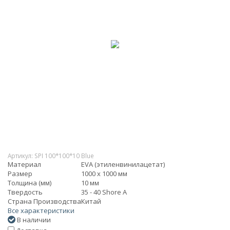
Артикул:
SPI 100*100*10 Blue
Материал
EVA (этиленвинилацетат)
Размер
1000 х 1000 мм
Толщина (мм)
10 мм
Твердость
35 - 40 Shore A
Страна Производства
Китай
Все характеристики
В наличии