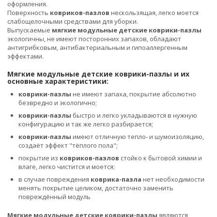
оформления.
Поверхность
ковриков-пазлов
нескользящая, легко моется
слабощелочными средствами для уборки.
Выпускаемые
мягкие модульные детские коврики-пазлы
экологичны, не имеют посторонних запахов, обладают
антигрибковым, антибактериальным и гипоаллергенным
эффектами.
Мягкие модульные детские коврики-пазлы и их
основные характеристики:
коврики-пазлы
не имеют запаха, покрытие абсолютно
безвредно и экологично;
коврики-пазлы
быстро и легко укладываются в нужную
конфигурацию и так же легко разбирается;
коврики-пазлы
имеют отличную тепло- и шумоизоляцию,
создаёт эффект "тёплого пола";
покрытие из
ковриков-пазлов
стойко к бытовой химии и
влаге, легко чистится и моется;
в случае повреждения
коврика-пазла
нет необходимости
менять покрытие целиком, достаточно заменить
повреждённый модуль
Мягкие модульные детские коврики-пазлы
являются