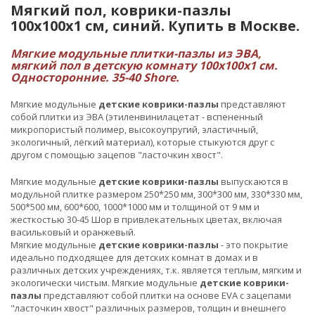
Мягкий пол, коврики-пазлы
100х100x1 см, синий. Купить в Москве.
Мягкие модульные плитки-пазлы из ЭВА,
мягкий пол в детскую комнату 100х100x1 см.
Односторонние. 35-40 Shore.
Мягкие модульные
детские коврики-пазлы
представляют
собой плитки из ЭВА (этиленвинилацетат - вспененный
микропористый полимер, высокоупругий, эластичный,
экологичный, лёгкий материал), которые стыкуются друг с
другом с помощью зацепов "ласточкин хвост".
Мягкие модульные
детские коврики-пазлы
выпускаются в
модульной плитке размером 250*250 мм, 300*300 мм, 330*330 мм,
500*500 мм, 600*600, 1000*1000 мм и толщиной от 9 мм и
жесткостью 30-45 Шор в привлекательных цветах, включая
васильковый и оранжевый.
Мягкие модульные
детские коврики-пазлы
- это покрытие
идеально подходящее для детских комнат в домах и в
различных детских учреждениях, т.к. является теплым, мягким и
экологически чистым. Мягкие модульные
детские коврики-
пазлы
представляют собой плитки на основе EVA с зацепами
"ласточкин хвост" различных размеров, толщин и внешнего