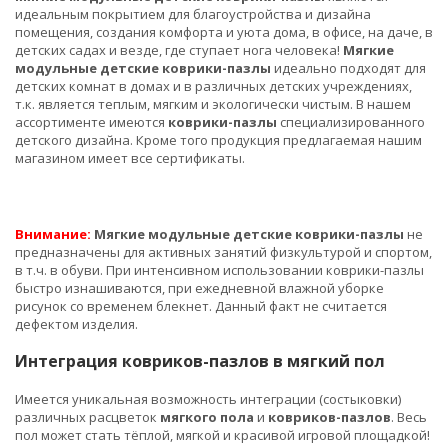
идеальным покрытием для благоустройства и дизайна
помещения, создания комфорта и уюта дома, в офисе, на даче, в
детских садах и везде, где ступает нога человека!
Мягкие
модульные детские коврики-пазлы
идеально подходят для
детских комнат в домах и в различных детских учреждениях,
т.к. является теплым, мягким и экологически чистым. В нашем
ассортименте имеются
коврики-пазлы
специализированного
детского дизайна. Кроме того продукция предлагаемая нашим
магазином имеет все сертификаты.
Внимание:
Мягкие модульные детские коврики-пазлы
не
предназначены для активных занятий физкультурой и спортом,
в т.ч. в обуви. При интенсивном использовании коврики-пазлы
быстро изнашиваются, при ежедневной влажной уборке
рисунок со временем блекнет. Данный факт не считается
дефектом изделия.
Интеграция ковриков-пазлов в мягкий пол
Имеется уникальная возможность интеграции (состыковки)
различных расцветок
мягкого пола
и
ковриков-пазлов
. Весь
пол может стать тёплой, мягкой и красивой игровой площадкой!