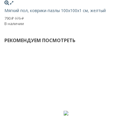
Мягкий пол, коврики-пазлы 100х100x1 см, желтый
Мя
790
7
975
₽
₽
В наличии
В 
РЕКОМЕНДУЕМ ПОСМОТРЕТЬ