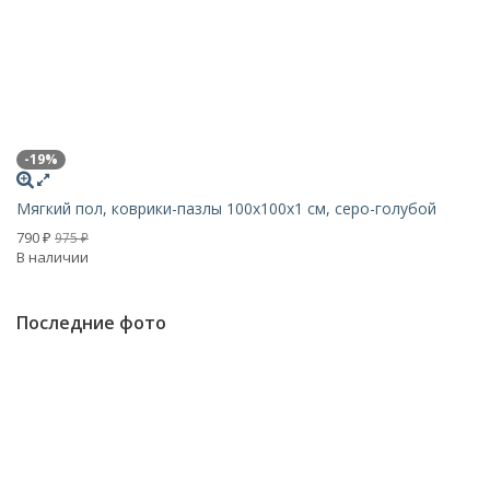
-19%
-
Мягкий пол, коврики-пазлы 100х100x1 см, серо-голубой
Мя
790
7
975
₽
₽
В наличии
В 
Последние фото