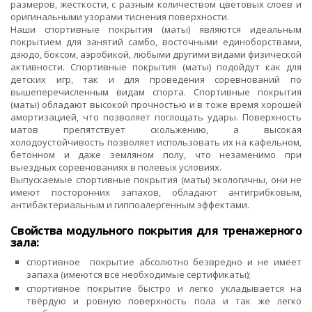
размеров, жесткости, с разным количеством цветовых слоев и
оригинальными узорами тиснения поверхности.
Наши спортивные покрытия (маты) являются идеальным
покрытием для занятий самбо, восточными единоборствами,
дзюдо, боксом, аэробикой, любыми другими видами физической
активности. Спортивные покрытия (маты) подойдут как для
детских игр, так и для проведения соревнований по
вышеперечисленным видам спорта. Спортивные покрытия
(маты) обладают высокой прочностью и в тоже время хорошей
амортизацией, что позволяет поглощать удары. Поверхность
матов препятствует скольжению, а высокая
холодоустойчивость позволяет использовать их на кафельном,
бетонном и даже земляном полу, что незаменимо при
выездных соревнованиях в полевых условиях.
Выпускаемые спортивные покрытия (маты) экологичны, они не
имеют посторонних запахов, обладают антигрибковым,
антибактериальным и гиппоалергенным эффектами.
Свойства модульного покрытия для тренажерного
зала:
спортивное покрытие абсолютно безвредно и не имеет
запаха (имеются все необходимые сертификаты);
спортивное покрытие быстро и легко укладывается на
твёрдую и ровную поверхность пола и так же легко