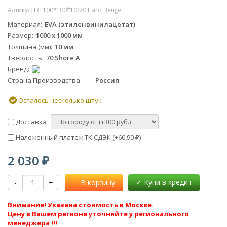
Артикул:
EC 100*100*10/70 Hard Beuge
Материал
EVA (этиленвинилацетат)
Размер
1000 х 1000 мм
Толщина (мм)
10 мм
Твердость
70 Shore A
Бренд
Страна Производства
Россия
Осталось несколько штук
Доставка
Наложенный платеж ТК СДЭК (+
60,90
)
₽
2 030
₽
-
+
В корзину
Внимание! Указана стоимость в Москве.
Цену в Вашем регионе уточняйте у регионального
менеджера !!!