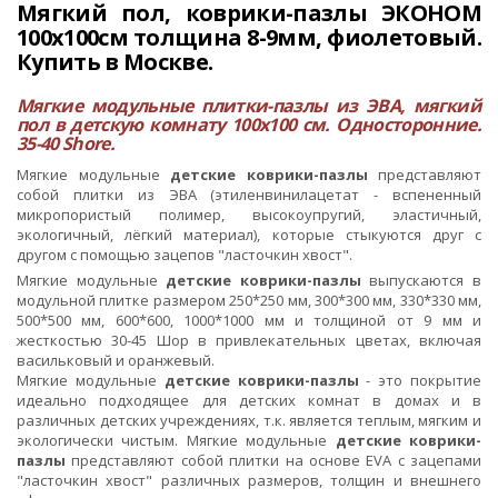
Мягкий пол, коврики-пазлы ЭКОНОМ
100х100см толщина 8-9мм, фиолетовый.
Купить в Москве.
Мягкие модульные плитки-пазлы из ЭВА, мягкий
пол в детскую комнату 100х100 см. Односторонние.
35-40 Shore.
Мягкие модульные
детские коврики-пазлы
представляют
собой плитки из ЭВА (этиленвинилацетат - вспененный
микропористый полимер, высокоупругий, эластичный,
экологичный, лёгкий материал), которые стыкуются друг с
другом с помощью зацепов "ласточкин хвост".
Мягкие модульные
детские коврики-пазлы
выпускаются в
модульной плитке размером 250*250 мм, 300*300 мм, 330*330 мм,
500*500 мм, 600*600, 1000*1000 мм и толщиной от 9 мм и
жесткостью 30-45 Шор в привлекательных цветах, включая
васильковый и оранжевый.
Мягкие модульные
детские коврики-пазлы
- это покрытие
идеально подходящее для детских комнат в домах и в
различных детских учреждениях, т.к. является теплым, мягким и
экологически чистым. Мягкие модульные
детские коврики-
пазлы
представляют собой плитки на основе EVA с зацепами
"ласточкин хвост" различных размеров, толщин и внешнего