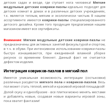
детских садах и везде, где ступает нога человека!
Мягкие
модульные детские коврики-пазлы
идеально подходят для
детских комнат в домах и в различных детских учреждениях,
т.к. является теплым, мягким и экологически чистым. В нашем
ассортименте имеются
коврики-пазлы
специализированного
детского дизайна. Кроме того продукция предлагаемая нашим
магазином имеет все сертификаты.
Внимание:
Мягкие модульные детские коврики-пазлы
не
предназначены для активных занятий физкультурой и спортом,
в т.ч. в обуви. При интенсивном использовании коврики-пазлы
быстро изнашиваются, при ежедневной влажной уборке
рисунок со временем блекнет. Данный факт не считается
дефектом изделия.
Интеграция ковриков-пазлов в мягкий пол
Имеется уникальная возможность интеграции (состыковки)
различных расцветок
мягкого пола
и
ковриков-пазлов
. Весь
пол может стать тёплой, мягкой и красивой игровой площадкой!
Долой скуку и однообразие - все плитки можно менять местами
и добавлять новые, создавая новые варианты игровой зоны,
пока хватит фантазии!