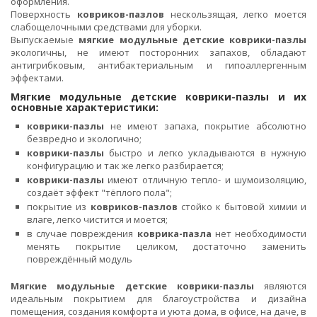
оформления.
Поверхность
ковриков-пазлов
нескользящая, легко моется
слабощелочными средствами для уборки.
Выпускаемые
мягкие модульные детские коврики-пазлы
экологичны, не имеют посторонних запахов, обладают
антигрибковым, антибактериальным и гипоаллергенным
эффектами.
Мягкие модульные детские коврики-пазлы и их
основные характеристики:
коврики-пазлы
не имеют запаха, покрытие абсолютно
безвредно и экологично;
коврики-пазлы
быстро и легко укладываются в нужную
конфигурацию и так же легко разбирается;
коврики-пазлы
имеют отличную тепло- и шумоизоляцию,
создаёт эффект "тёплого пола";
покрытие из
ковриков-пазлов
стойко к бытовой химии и
влаге, легко чистится и моется;
в случае повреждения
коврика-пазла
нет необходимости
менять покрытие целиком, достаточно заменить
повреждённый модуль
Мягкие модульные детские коврики-пазлы
являются
идеальным покрытием для благоустройства и дизайна
помещения, создания комфорта и уюта дома, в офисе, на даче, в