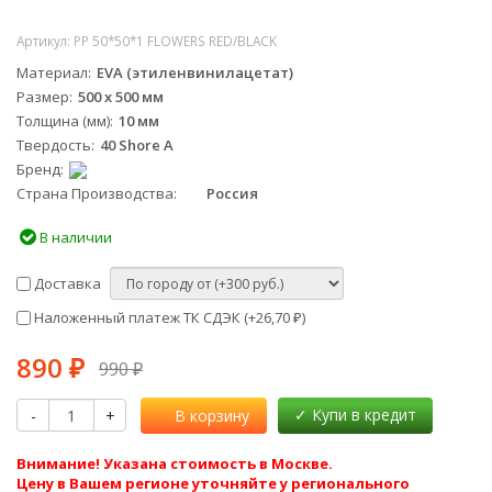
Артикул:
PP 50*50*1 FLOWERS RED/BLACK
Материал
EVA (этиленвинилацетат)
Размер
500 х 500 мм
Толщина (мм)
10 мм
Твердость
40 Shore A
Бренд
Страна Производства
Россия
В наличии
Доставка
Наложенный платеж ТК СДЭК (+
26,70
)
₽
890
₽
990
₽
-
+
В корзину
Внимание! Указана стоимость в Москве.
Цену в Вашем регионе уточняйте у регионального