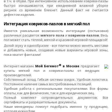
в т.ч. в обуви. При интенсивном использовании коврики-пазлы
быстро изнашиваются, при ежедневной влажной уборке
рисунок со временем блекнет. Данный факт не считается
дефектом изделия.
Интеграция ковриков-пазлов в мягкий пол
Имеется уникальная возможность интеграции (состыковки)
различных расцветок
мягкого пола
и
ковриков-пазлов
. Весь
пол может стать тёплой, мягкой и красивой игровой площадкой!
Долой скуку и однообразие - все плитки можно менять местами
и добавлять новые, создавая новые варианты игровой зоны,
пока хватит фантазии!
®
Интернет-магазин
Мой Бегемот
в Москве
предлагает
купить мягкий пол и коврики-пазлы от ведущих
производителей.
Собственный склад. Гибкая система скидок. Удобная логистика.
Постоянное наличие самых востребованных позиций.
Удобная работа с региональными покупателями. Все формы
оплаты, как для физических, так и для юридических лиц.
Полный комплект сопроводительных документов. Все
сертификаты и разрешительные документы.
Наши менеджеры помогут подобрать именно ту продукцию,
которая нужна Вам.