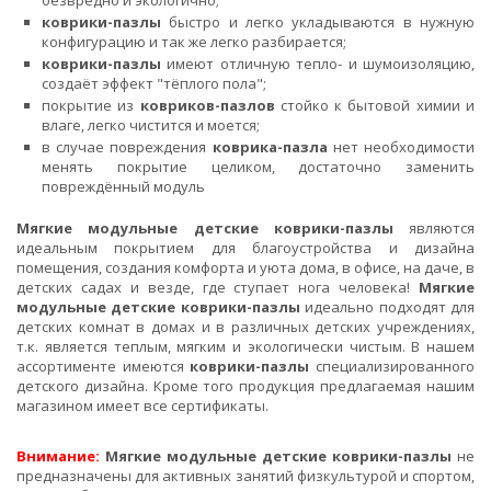
безвредно и экологично;
коврики-пазлы
быстро и легко укладываются в нужную
конфигурацию и так же легко разбирается;
коврики-пазлы
имеют отличную тепло- и шумоизоляцию,
создаёт эффект "тёплого пола";
покрытие из
ковриков-пазлов
стойко к бытовой химии и
влаге, легко чистится и моется;
в случае повреждения
коврика-пазла
нет необходимости
менять покрытие целиком, достаточно заменить
повреждённый модуль
Мягкие модульные детские коврики-пазлы
являются
идеальным покрытием для благоустройства и дизайна
помещения, создания комфорта и уюта дома, в офисе, на даче, в
детских садах и везде, где ступает нога человека!
Мягкие
модульные детские коврики-пазлы
идеально подходят для
детских комнат в домах и в различных детских учреждениях,
т.к. является теплым, мягким и экологически чистым. В нашем
ассортименте имеются
коврики-пазлы
специализированного
детского дизайна. Кроме того продукция предлагаемая нашим
магазином имеет все сертификаты.
Внимание:
Мягкие модульные детские коврики-пазлы
не
предназначены для активных занятий физкультурой и спортом,