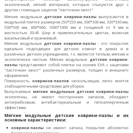
экологичный, лёгкий материал), которые стыкуются друг с
другом с помощью зацепов "ласточкин хвост".
Мягкие модульные
детские коврики-пазлы
выпускаются в
модульной плитке размером 250*250 мм, 300*300 мм, 330*330 мм,
500*500 мм, 600*600, 1000*1000 мм и толщиной от 9 мм и
жесткостью 30-45 Шор в привлекательных цветах, включая
васильковый и оранжевый.
Мягкие модульные
детские коврики-пазлы
- это покрытие
идеально подходящее для детских комнат в домах и в
различных детских учреждениях, т.к. является теплым, мягким и
экологически чистым. Мягкие модульные
детские коврики-
пазлы
представляют собой плитки на основе EVA с зацепами
"ласточкин хвост" различных размеров, толщин и внешнего
оформления.
Поверхность
ковриков-пазлов
нескользящая, легко моется
слабощелочными средствами для уборки.
Выпускаемые
мягкие модульные детские коврики-пазлы
экологичны, не имеют посторонних запахов, обладают
антигрибковым, антибактериальным и гипоаллергенным
эффектами.
Мягкие модульные детские коврики-пазлы и их
основные характеристики:
коврики-пазлы
не имеют запаха, покрытие абсолютно