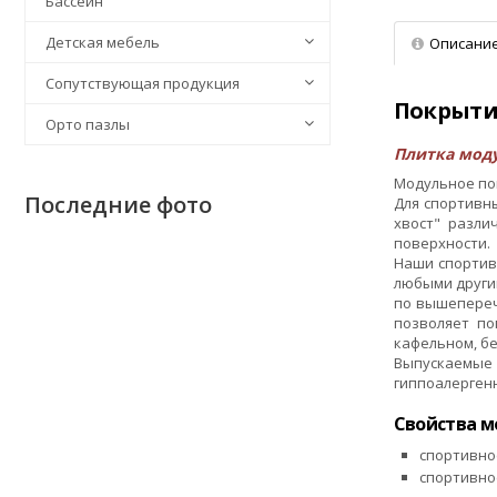
Бассейн
Детская мебель
Описани
Сопутствующая продукция
Покрытия
Орто пазлы
Плитка моду
Модульное пок
Последние фото
Для спортивн
хвост" разли
поверхности.
Наши спортив
любыми другим
по вышепереч
позволяет по
кафельном, бе
Выпускаемые 
гиппоалерген
Свойства м
спортивно
спортивное