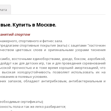
лата
евые. Купить в Москве.
занятий спортом
ажерного, спортивного и фитнес зала.
 предлагаем спортивные покрытия (маты) с зацепами "ласточкин
ичеством цветовых слоев и оригинальными узорами тиснения
самбо, восточными единоборствами, дзюдо, боксом, аэробикой,
ойдут как для детских игр, так и для проведения соревнований
ысокой прочностью и в тоже время хорошей амортизацией, что
 высокая холодоустойчивость позволяет использовать их на
нованиях в полевых условиях.
нних запахов, обладают антигрибковым, антибактериальным и
необходимые сертификаты);
ность пола и так же легко разбирается;