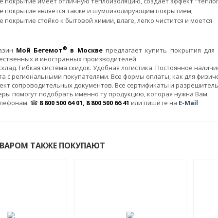
е покрытие имеет отличную теплоизоляцию, создаёт эффект "тёплог
е покрытие является также и шумоизолирующим покрытием;
 покрытие стойко к бытовой химии, влаге, легко чистится и моется
®
газин
Мой Бегемот
в Москве
предлагает купить покрытия для 
ественных и иностранных производителей.
клад. Гибкая система скидок. Удобная логистика. Постоянное налич
а с региональными покупателями. Все формы оплаты, как для физичес
ект сопроводительных документов. Все сертификаты и разрешител
ры помогут подобрать именно ту продукцию, которая нужна Вам.
елефонам: ☎
8 800 500 64 01, 8 800 500 66 41
или пишите на
E-Mail
ОВАРОМ ТАКЖЕ ПОКУПАЮТ