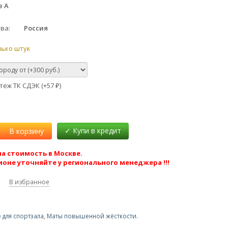
e A
тва
Россия
лько штук
еж ТК СДЭК (+
57
)
₽
В корзину
а стоимость в Москве.
ионе уточняйте у регионального менеджера !!!
В избранное
 для спортзала
,
Маты повышенной жёсткости.