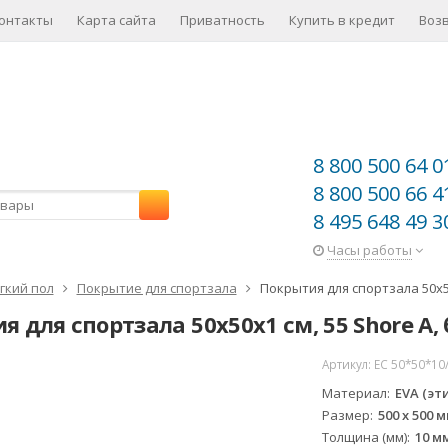
онтакты
Карта сайта
Приватность
Купить в кредит
Воз
8 800 500 64 0
8 800 500 66 4
8 495 648 49 3
Часы работы
гкий пол
Покрытие для спортзала
Покрытия для спортзала 50х5
я для спортзала 50х50x1 см, 55 Shore A
Артикул:
EC 50*50*10
Материал
EVA (э
Размер
500 х 500 
Толщина (мм)
10 м