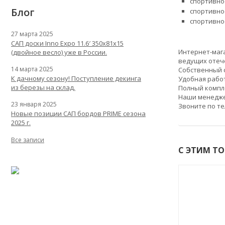
спортивно
Блог
спортивно
спортивное
27 марта 2025
САП доски Inno Expo 11.6′ 350x81x15
Интернет-ма
(двойное весло) уже в России.
ведущих отеч
14 марта 2025
Собственный с
К дачному сезону! Поступление декинга
Удобная работ
из березы на склад.
Полный компл
Наши менедже
23 января 2025
Звоните по т
Новые позиции САП бордов PRIME сезона
2025 г.
Все записи
С ЭТИМ Т