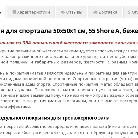
е
Характеристики
Отзывы
Доставка
Оп
 для спортзала 50х50x1 см, 55 Shore A, беж
льная из ЭВА повышенной жесткости замкового типа для 
рытие повышенной жесткости рекомендуется используется для трен
ых залов различного профессионального уровня, фитнес клубов мы
чной толщины и габаритных размеров, жесткости, с разным кол
ные покрытия (маты) являются идеальным покрытием для занятий 
и видами физической активности. Спортивные покрытия (маты) под
исленным видам спорта. Спортивные покрытия (маты) обладают в
глощать удары. Поверхность матов препятствует скольжению, а
тонном и даже земляном полу, что незаменимо при выездных сорев
спортивные покрытия (маты) экологичны, они не имеют посторо
ным эффектами.
одульного покрытия для тренажерного зала:
е покрытие абсолютно безвредно и не имеет запаха (имеются все 
 покрытие быстро и легко укладывается на твёрдую и ровную поверх