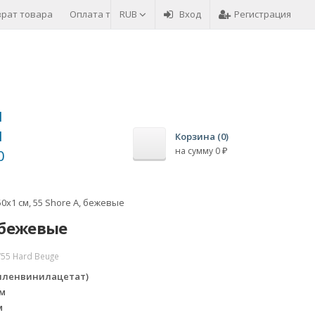
врат товара
Оплата товара
RUB
Вход
Регистрация
1
1
Корзина (
0
)
на сумму
0
0
₽
0x1 см, 55 Shore A, бежевые
, бежевые
/55 Hard Beuge
тиленвинилацетат)
мм
м