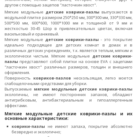
другом с помощью зацепов "ласточкин хвост".
Мягкие модульные
детские коврики-пазлы
выпускаются в
модульной плитке размером 250*250 мм, 300*300 мм, 330*330 мм,
500*500 мм, 600*600, 1000*1000 мм и толщиной от 9 мм и
жесткостью 30-45 Шор в привлекательных цветах, включая
васильковый и оранжевый.
Мягкие модульные
детские коврики-пазлы
- это покрытие
идеально подходящее для детских комнат в домах и в
различных детских учреждениях, т.к. является теплым, мягким и
экологически чистым. Мягкие модульные
детские коврики-
пазлы
представляют собой плитки на основе EVA с зацепами
"ласточкин хвост" различных размеров, толщин и внешнего
оформления.
Поверхность
ковриков-пазлов
нескользящая, легко моется
слабощелочными средствами для уборки.
Выпускаемые
мягкие модульные детские коврики-пазлы
экологичны, не имеют посторонних запахов, обладают
антигрибковым, антибактериальным и гипоаллергенным
эффектами.
Мягкие модульные детские коврики-пазлы и их
основные характеристики:
коврики-пазлы
не имеют запаха, покрытие абсолютно
безвредно и экологично;