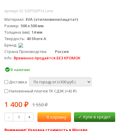
Артикул:
EC 500*500*14 Lime
Материал
EVA (этиленвинилацетат)
Размер
500 х 500 мм
Толщина (мм)
14 мм
Твердость
40 Shore A
Бренд
Страна Производства
Россия
Info
Временно продаётся БЕЗ КРОМОК
В наличии
Доставка
Наложенный платеж ТК СДЭК (+
42
)
₽
1 400
₽
1 550
₽
-
+
В корзину
Внимание! Указана стоимость в Москве.