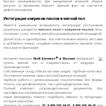
быстро изнашиваются, при ежедневной влажной уборке
рисунок со временем блекнет. Данный факт не считается
дефектом изделия.
Интеграция ковриков-пазлов в мягкий пол
Имеется уникальная возможность интеграции (состыковки)
различных расцветок
мягкого пола
и
ковриков-пазлов
. Весь
пол может стать тёплой, мягкой и красивой игровой площадкой!
Долой скуку и однообразие - все плитки можно менять местами
и добавлять новые, создавая новые варианты игровой зоны,
пока хватит фантазии!
®
Интернет-магазин
Мой Бегемот
в Москве
предлагает
купить мягкий пол и коврики-пазлы от ведущих
производителей.
Собственный склад. Гибкая система скидок. Удобная логистика.
Постоянное наличие самых востребованных позиций.
Удобная работа с региональными покупателями. Все формы
оплаты, как для физических, так и для юридических лиц.
Полный комплект сопроводительных документов. Все
сертификаты и разрешительные документы.
Наши менеджеры помогут подобрать именно ту продукцию,
которая нужна Вам.
Звоните по телефонам: ☎
8 800 500 64 01, 8 800 500 66 41
или