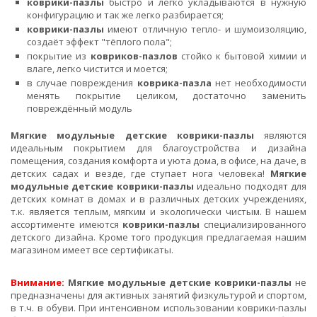
коврики-пазлы
быстро и легко укладываются в нужную
конфигурацию и так же легко разбирается;
коврики-пазлы
имеют отличную тепло- и шумоизоляцию,
создаёт эффект "тёплого пола";
покрытие из
ковриков-пазлов
стойко к бытовой химии и
влаге, легко чистится и моется;
в случае повреждения
коврика-пазла
нет необходимости
менять покрытие целиком, достаточно заменить
повреждённый модуль
Мягкие модульные детские коврики-пазлы
являются
идеальным покрытием для благоустройства и дизайна
помещения, создания комфорта и уюта дома, в офисе, на даче, в
детских садах и везде, где ступает нога человека!
Мягкие
модульные детские коврики-пазлы
идеально подходят для
детских комнат в домах и в различных детских учреждениях,
т.к. является теплым, мягким и экологически чистым. В нашем
ассортименте имеются
коврики-пазлы
специализированного
детского дизайна. Кроме того продукция предлагаемая нашим
магазином имеет все сертификаты.
Внимание:
Мягкие модульные детские коврики-пазлы
не
предназначены для активных занятий физкультурой и спортом,
в т.ч. в обуви. При интенсивном использовании коврики-пазлы