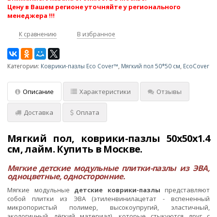
Цену в Вашем регионе уточняйте у регионального
менеджера !!!
К сравнению
В избранное
Категории:
Коврики-пазлы Eco Cover™
,
Мягкий пол 50*50 см
,
EcoCover
Описание
Характеристики
Отзывы
Доставка
Оплата
Мягкий пол, коврики-пазлы 50x50x1.4
см, лайм. Купить в Москве.
Мягкие детские модульные плитки-пазлы из ЭВА,
одноцветные, односторонние.
Мягкие модульные
детские коврики-пазлы
представляют
собой плитки из ЭВА (этиленвинилацетат - вспененный
микропористый полимер, высокоупругий, эластичный,
экологичный, лёгкий материал), которые стыкуются друг с