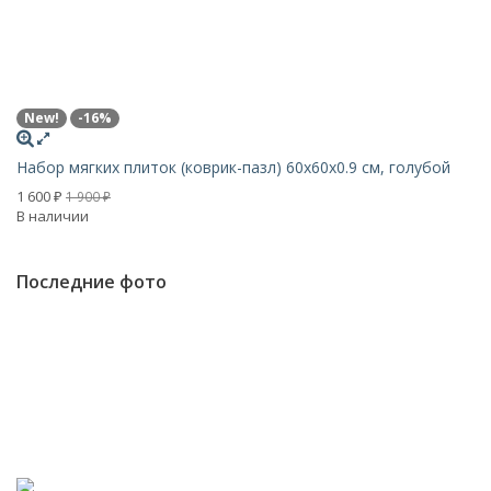
New!
-16%
На
Набор мягких плиток (коврик-пазл) 60х60x0.9 см, голубой
1 
В 
1 600
1 900
₽
₽
В наличии
Последние фото