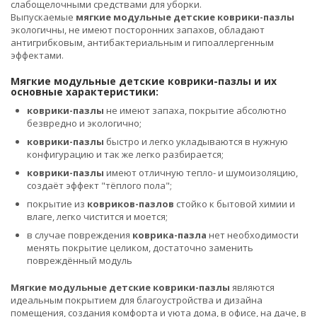
слабощелочными средствами для уборки.
Выпускаемые
мягкие модульные детские коврики-пазлы
экологичны, не имеют посторонних запахов, обладают
антигрибковым, антибактериальным и гипоаллергенным
эффектами.
Мягкие модульные детские коврики-пазлы и их
основные характеристики:
коврики-пазлы
не имеют запаха, покрытие абсолютно
безвредно и экологично;
коврики-пазлы
быстро и легко укладываются в нужную
конфигурацию и так же легко разбирается;
коврики-пазлы
имеют отличную тепло- и шумоизоляцию,
создаёт эффект "тёплого пола";
покрытие из
ковриков-пазлов
стойко к бытовой химии и
влаге, легко чистится и моется;
в случае повреждения
коврика-пазла
нет необходимости
менять покрытие целиком, достаточно заменить
повреждённый модуль
Мягкие модульные детские коврики-пазлы
являются
идеальным покрытием для благоустройства и дизайна
помещения, создания комфорта и уюта дома, в офисе, на даче, в