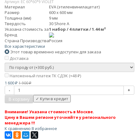
Артикул:
EC 60*60*9 VIOLET
Материал
EVA (этиленвинилацетат)
Размер
600 х 600 мм
Толщина (мм)
9 мм
Твердость
30 Shore A
Указана стоимость за
1 набор / 4 плитки / 1.44 м²
Бренд
Страна Производства
Россия
Все характеристики
Этот товар временно недоступен для заказа
Доставка
Наложенный платеж ТК СДЭК (+
48
)
₽
1 600
1 900
₽
₽
-
+
В корзину
Внимание! Указана стоимость в Москве.
Цену в Вашем регионе уточняйте у регионального
менеджера !!!
К сравнению
В избранное