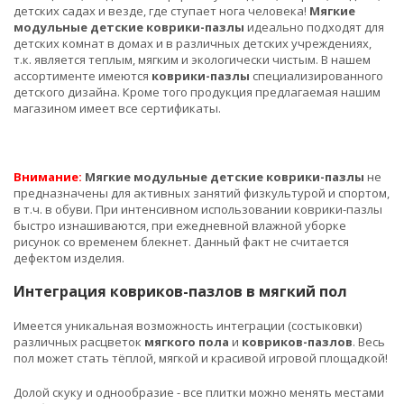
детских садах и везде, где ступает нога человека!
Мягкие
модульные детские коврики-пазлы
идеально подходят для
детских комнат в домах и в различных детских учреждениях,
т.к. является теплым, мягким и экологически чистым. В нашем
ассортименте имеются
коврики-пазлы
специализированного
детского дизайна. Кроме того продукция предлагаемая нашим
магазином имеет все сертификаты.
Внимание:
Мягкие модульные детские коврики-пазлы
не
предназначены для активных занятий физкультурой и спортом,
в т.ч. в обуви. При интенсивном использовании коврики-пазлы
быстро изнашиваются, при ежедневной влажной уборке
рисунок со временем блекнет. Данный факт не считается
дефектом изделия.
Интеграция ковриков-пазлов в мягкий пол
Имеется уникальная возможность интеграции (состыковки)
различных расцветок
мягкого пола
и
ковриков-пазлов
. Весь
пол может стать тёплой, мягкой и красивой игровой площадкой!
Долой скуку и однообразие - все плитки можно менять местами