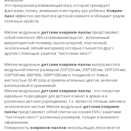
Это прекрасная развивающая игра, которая тренирует
фантазию, логику, внимание и моторику рук ребёнка.
Коврик-
пазл
эффектно смотрится в детской комнате и обладает рядом
полезных свойств.
Мягкие модульные
детские коврики-пазлы
представляют
собой плитки из ЭВА (этиленвинилацетат - вспененный
микропористый полимер, высокоупругий, эластичный,
экологичный, лёгкий материал), которые стыкуются друг с
другом с помощью зацепов "ласточкин хвост".
Мягкие модульные
детские коврики-пазлы
выпускаются в
модульной плитке размером 250*250 мм, 300*300 мм, 330*330 мм,
500*500 мм, 600*600, 1000*1000 мм и толщиной от 9 мм и
жесткостью 30-45 Шор в привлекательных цветах, включая
васильковый и оранжевый.
Мягкие модульные
детские коврики-пазлы
- это покрытие
идеально подходящее для детских комнат в домах и в
различных детских учреждениях, т.к. является теплым, мягким и
экологически чистым. Мягкие модульные
детские коврики-
пазлы
представляют собой плитки на основе EVA с зацепами
"ласточкин хвост" различных размеров, толщин и внешнего
оформления.
Поверхность
ковриков-пазлов
нескользящая, легко моется