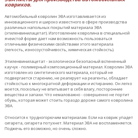
ковриков.
Автомобильный ковролин ЭВА изготавливается из
инновационного и широко известного в сфере производства
различных напольных покрытий материала ЭВА
(этиленвинилацетат). Изготовление ковролина в специальной
ячеистой форме дает нам возможность пользоваться
отличными физическими свойствами этого материала
(легкость, износоустойчивость, химическая стойкость).
Этиленвинилацетат - экологически безопасный вспененный
каучук - полимерный композиционный материал. Ковролин ЭВА
изготовлен из синтетического материала, который не
подвергается старению, не реагирует на реагенты, обладает
стойкостью к многократной деформации и истиранию. Он легко
моется, поскольку не впитывает в себя влагу, посторонние
вещества и запахи. Что немаловажно - совершенно не портит
обувь, которая может стоить гораздо дороже самого ковролина
ЭВА.
Относится к трудногорючим материалам. Если на коврик упадет
сигарета, сигарета потухнет. Материал ЭВА не воспламеняется.
Поджечь его возможно, но очень сложно.