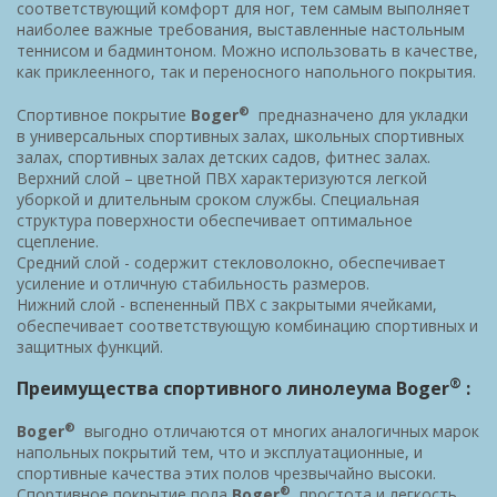
соответствующий комфорт для ног, тем самым выполняет
наиболее важные требования, выставленные настольным
теннисом и бадминтоном. Можно использовать в качестве,
как приклеенного, так и переносного напольного покрытия.
®
Спортивное покрытие
Boger
предназначено для укладки
в универсальных спортивных залах, школьных спортивных
залах, спортивных залах детских садов, фитнес залах.
Верхний слой – цветной ПВХ характеризуются легкой
уборкой и длительным сроком службы. Специальная
структура поверхности обеспечивает оптимальное
сцепление.
Средний слой - содержит стекловолокно, обеспечивает
усиление и отличную стабильность размеров.
Нижний слой - вспененный ПВХ с закрытыми ячейками,
обеспечивает соответствующую комбинацию спортивных и
защитных функций.
®
Преимущества спортивного линолеума
Boger
:
®
Boger
выгодно отличаются от многих аналогичных марок
напольных покрытий тем, что и эксплуатационные, и
спортивные качества этих полов чрезвычайно высоки.
®
Спортивное покрытие пола
Boger
простота и легкость