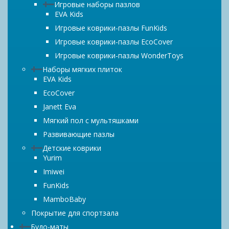
Игровые наборы пазлов
EVA Kids
Игровые коврики-пазлы FunKids
Игровые коврики-пазлы EcoCover
Игровые коврики-пазлы WonderToys
Наборы мягких плиток
EVA Kids
EcoCover
Janett Eva
Мягкий пол с мультяшками
Развивающие пазлы
Детские коврики
Yurim
Imiwei
FunKids
MamboBaby
Покрытие для спортзала
Будо-маты