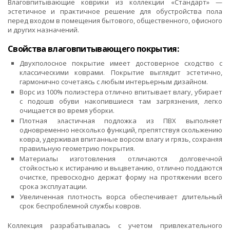
Влаговпитывающие коврики из коллекции «Стандарт» —
эстетичное и практичное решение для обустройства пола
перед входом в помещения бытового, общественного, офисного
и других назначений.
Свойства влаговпитывающего покрытия:
Двухполосное покрытие имеет достоверное сходство с
классическими коврами. Покрытие выглядит эстетично,
гармонично сочетаясь с любым интерьерным дизайном.
Ворс из 100% полиэстера отлично впитывает влагу, убирает
с подошв обуви накопившиеся там загрязнения, легко
очищается во время уборки.
Плотная эластичная подложка из ПВХ выполняет
одновременно несколько функций, препятствуя скольжению
ковра, удерживая впитанные ворсом влагу и грязь, сохраняя
правильную геометрию покрытия.
Материалы изготовления отличаются долговечной
стойкостью к истиранию и выцветанию, отлично поддаются
очистке, превосходно держат форму на протяжении всего
срока эксплуатации.
Увеличенная плотность ворса обеспечивает длительный
срок беспроблемной службы ковров.
Коллекция разрабатывалась с учетом привлекательного