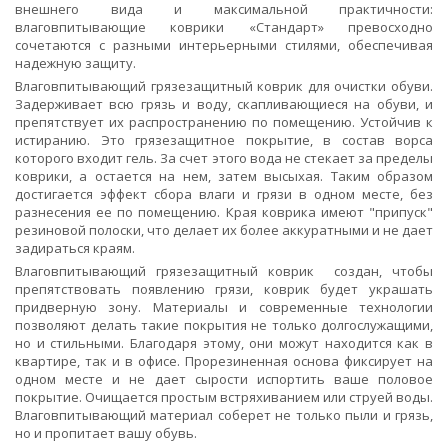
внешнего вида и максимальной практичности:
влаговпитывающие коврики «Стандарт» превосходно
сочетаются с разными интерьерными стилями, обеспечивая
надежную защиту.
Влаговпитывающий грязезащитный коврик для очистки обуви.
Задерживает всю грязь и воду, скапливающиеся на обуви, и
препятствует их распространению по помещению. Устойчив к
истиранию. Это грязезащитное покрытие, в состав ворса
которого входит гель. За счет этого вода не стекает за пределы
коврики, а остается на нем, затем высыхая. Таким образом
достигается эффект сбора влаги и грязи в одном месте, без
разнесения ее по помещению. Края коврика имеют "припуск"
резиновой полоски, что делает их более аккуратными и не дает
задираться краям.
Влаговпитывающий грязезащитный коврик создан, чтобы
препятствовать появлению грязи, коврик будет украшать
придверную зону. Материалы и современные технологии
позволяют делать такие покрытия не только долгослужащими,
но и стильными. Благодаря этому, они можут находится как в
квартире, так и в офисе. Прорезиненная основа фиксирует на
одном месте и не дает сырости испортить ваше половое
покрытие. Очищается простым встряхиванием или струей воды.
Влаговпитывающий материал соберет не только пыли и грязь,
но и пропитает вашу обувь.