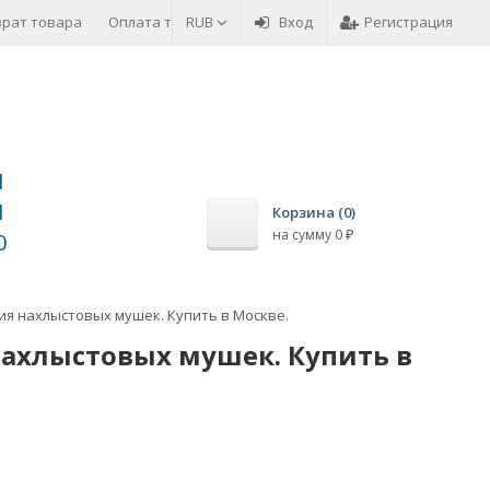
врат товара
Оплата товара
RUB
Вход
Регистрация
1
1
Корзина (
0
)
на сумму
0
0
₽
ия нахлыстовых мушек. Купить в Москве.
нахлыстовых мушек. Купить в