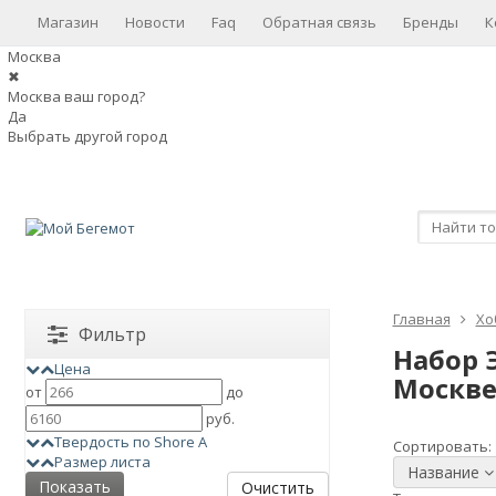
Магазин
Новости
Faq
Обратная связь
Бренды
К
Москва
✖
Москва ваш город?
Да
Выбрать другой город
Главная
Хо
Фильтр
Набор 
Цена
Москве
от
до
руб.
Твердость по Shore А
Сортировать:
Размер листа
Название
Очистить