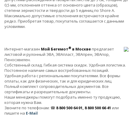
0,5 мм, отклонения оттенка от основного цвета (образцов),
степени зернистости и твердости до 5 единиц по Shore A.
Максимально допустимые отклонения встречаются крайне
редко. Приобретая товар, покупатель соглашается с данными
условиями.
®
Интернет-магазин
Мой Бегемот
в Москве
предлагает
листовой и рулонный ЭВА, ЭВАпласт, ЭВАпрен, ЭВАпор,
Пеносэвилен.
Собственный склад. Гибкая система скидок. Удобная логистика.
Постоянное наличие самых востребованных позиций.
Удобная работа с региональными покупателями. Все формы
оплаты, как для физических, так и для юридических лиц.
Полный комплект сопроводительных документов. Все
сертификаты и разрешительные документы.
Наши менеджеры помогут подобрать именно ту продукцию,
которая нужна Вам.
Звоните по телефонам: ☎
8 800 500 64 01, 8 800 500 66 41
или
пишите на
E-Mail