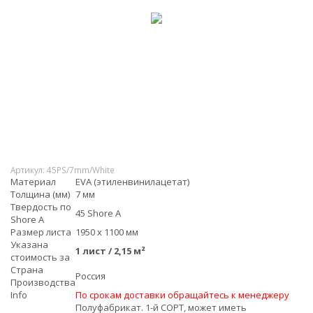
Артикул:
45PS/7mm/White
Материал
EVA (этиленвинилацетат)
Толщина (мм)
7 мм
Твердость по
45 Shore A
Shore А
Размер листа
1950 x 1100 мм
Указана
1 лист / 2,15 м²
стоимость за
Страна
Россия
Производства
Info
По срокам доставки обращайтесь к менеджеру
Полуфабрикат. 1-й СОРТ, может иметь