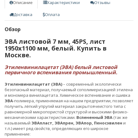
Описание
Характеристики
Отзывы
Доставка
Оплата
Обзор
ЭВА листовой 7 мм, 45PS, лист
1950х1100 мм, белый. Купить в
Москве.
Этиленвинилацетат (ЭВА) белый листовой
первичного вспенивания промышленный.
Этиленвинилацетат
(ЭВА)
– современный экологически
безопасный материал, получаемый сополимеризацией этилена
и мономера винилацетата. Химическое вспенивание и сшивка
ЭВА
-полимера, применяемая на нашем предприятии, позволяет
получить лёгкий упругий материал закрытоячеистого типа с
равномерной микропористой структурой и высокими физико-
механическими характеристиками.
Вспененный ЭВА
(так же
называемый
ЭВАпласт, ЭВАпрен, ЭВАпор, Пеносэвилен
и
т.п.) имеет ряд свойств, определяющих его широкое
применение: