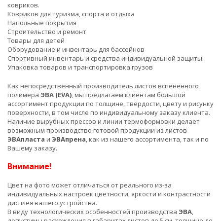
ковриков.
Ковриков для туризма, спорта и отдыха
Напольные покрытия
Строительство и ремонт
Товары для детей
Оборудование и инвентарь для бассейнов
Спортивный инвентарь и средства индивидуальной защиты.
Упаковка товаров и транспортировка грузов
Как непосредственный производитель листов вспененного
полимера
ЭВА (EVA)
, мы предлагаем клиентам большой
ассортимент продукции по толщине, твёрдости, цвету и рисунку
поверхности, в том числе по индивидуальному заказу клиента.
Наличие вырубных прессов и линии термоформовки делает
возможным производство готовой продукции из листов
ЭВАпласта
и
ЭВАпрена
, как из нашего ассортимента, так и по
Вашему заказу.
Внимание!
Цвет на фото может отличаться от реального из-за
индивидуальных настроек цветности, яркости и контрастности
дисплея вашего устройства.
В виду технологических особенностей производства
ЭВА
,
допустимы расхождения в габаритах листов до 5 см, толщине до