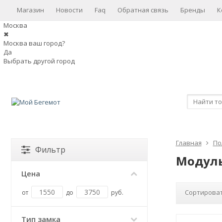
Магазин
Новости
Faq
Обратная связь
Бренды
К
Москва
✖
Москва ваш город?
Да
Выбрать другой город
Главная
По
Фильтр
Модуль
Цена
Сортироват
от
до
руб.
Тип замка