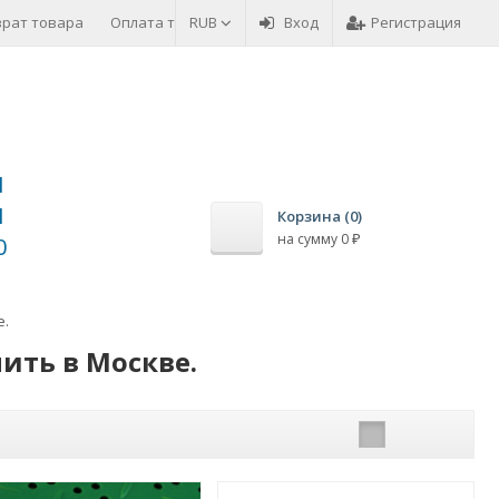
врат товара
Оплата товара
RUB
Вход
Регистрация
1
1
Корзина (
0
)
на сумму
0
₽
0
е.
ить в Москве.