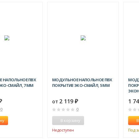
 НАПОЛЬНОЕ ПВХ
МОДУЛЬНОЕ НАПОЛЬНОЕ ПВХ
МОДУ
КО-СМАЙЛ, 7 ММ
ПОКРЫТИЕ ЭКО-СМАЙЛ, 5 ММ
ПОКР
ЭКОН
2 119
1 7
от
₽
₽
0
0
ну
В корзину
В
Недоступен
Под з