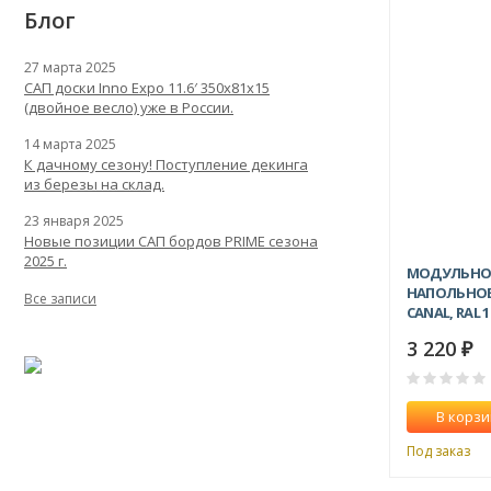
Блог
27 марта 2025
САП доски Inno Expo 11.6′ 350x81x15
(двойное весло) уже в России.
14 марта 2025
К дачному сезону! Поступление декинга
из березы на склад.
23 января 2025
Новые позиции САП бордов PRIME сезона
2025 г.
МОДУЛЬНО
НАПОЛЬНОЕ
Все записи
CANAL, RAL 
3 220
₽
В корзи
Под заказ