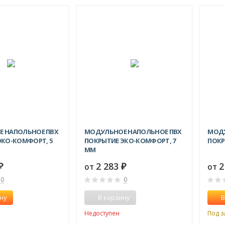
 НАПОЛЬНОЕ ПВХ
МОДУЛЬНОЕ НАПОЛЬНОЕ ПВХ
МОДУ
ЭКО-КОМФОРТ, 5
ПОКРЫТИЕ ЭКО-КОМФОРТ, 7
ПОКР
ММ
2 283
2
от
от
₽
₽
0
0
ну
В корзину
В
Недоступен
Под з