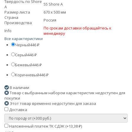
Твердость по Shore
55 Shore A
А
Размер листа
670 x 500 мм
Страна
Россия
Производства
По срокам доставки обращайтесь к
Info
менеджеру
Все характеристики
Черный
446
₽
Серый
446
₽
Бежевый
446
₽
Коричневый
446
₽
В наличии
Товар с выбранным набором характеристик недоступен для
покупки
Этот товар временно недоступен для заказа
Доставка
Наложенный платеж ТК СДЭК (+
13,38
)
₽