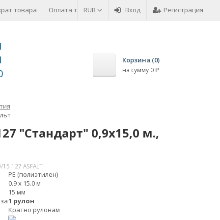
врат товара
Оплата товара
RUB
Вход
Регистрация
1
1
Корзина (
0
)
на сумму
0
0
₽
тия
альт
 "Стандарт" 0,9x15,0 м.,
9/15 127 ASFALT
PE (полиэтилен)
0.9 х 15.0 м
15 мм
 за
1 рулон
Кратно рулонам