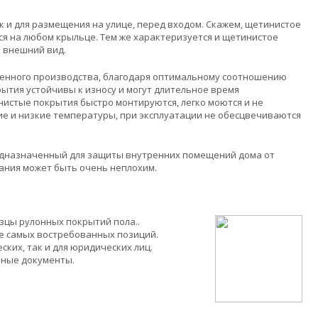
 и для размещения на улице, перед входом. Скажем, щетинистое
ся на любом крыльце. Тем же характеризуется и щетинистое
й внешний вид.
енного производства, благодаря оптимальному соотношению
ытия устойчивы к износу и могут длительное время
истые покрытия быстро монтируются, легко моются и не
 и низкие температуры, при эксплуатации не обесцвечиваются
дназначенный для защиты внутренних помещений дома от
вания может быть очень неплохим.
цы рулонных покрытий пола..
ие самых востребованных позиций.
ких, так и для юридических лиц.
ьные документы.