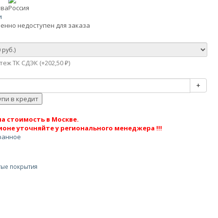
тва
Россия
и
енно недоступен для заказа
еж ТК СДЭК (+
202,50
)
₽
+
а стоимость в Москве.
ионе уточняйте у регионального менеджера !!!
ранное
ые покрытия