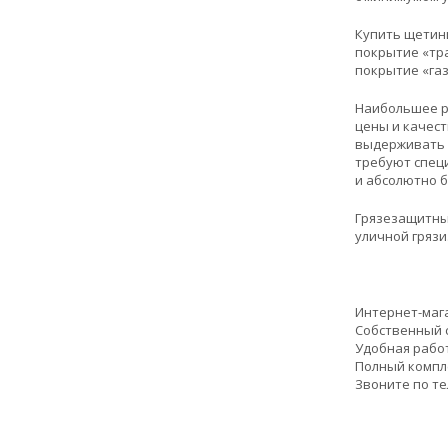
Купить щетини
покрытие «тра
покрытие «га
Наибольшее р
цены и качест
выдерживать о
требуют спец
и абсолютно 
Грязезащитны
уличной грязи
Интернет-маг
Собственный с
Удобная работ
Полный компл
Звоните по т