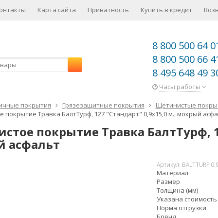
онтакты
Карта сайта
Приватность
Купить в кредит
Воз
8 800 500 64 0
8 800 500 66 4
8 495 648 49 3
Часы работы
ичные покрытия
Грязезащитные покрытия
Щетинистые покры
 покрытие Травка БалтТурф, 127 "Стандарт" 0,9x15,0 м., мокрый асф
стое покрытие Травка БалтТурф, 127
 асфальт
Артикул:
BALTTURF 0.
Материал
Размер
Толщина (мм)
Указана стоимость
Норма отгрузки
Бренд