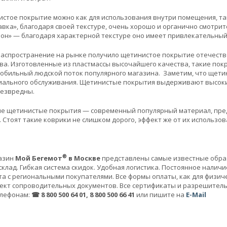
стое покрытие можно как для использования внутри помещения, так
вка», благодаря своей текстуре, очень хорошо и органично смотрит
зон» — благодаря характерной текстуре оно имеет привлекательны
аспространение на рынке получило щетинистое покрытие отечеств
ва. Изготовленные из пластмассы высочайшего качества, такие покр
бильный людской поток популярного магазина. Заметим, что щетин
иального обслуживания. Щетинистые покрытия выдерживают высокие
безвредны.
е щетинистые покрытия — современный популярный материал, пре
. Стоят такие коврики не слишком дорого, эффект же от их использо
®
азин
Мой Бегемот
в Москве
представлены самые известные образ
клад. Гибкая система скидок. Удобная логистика. Постоянное налич
а с региональными покупателями. Все формы оплаты, как для физичес
ект сопроводительных документов. Все сертификаты и разрешител
елефонам:
☎ 8 800 500 64 01, 8 800 500 66 41
или пишите на
E-Mail