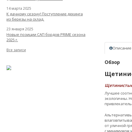
14 марта 2025
К дачному сезону! Поступление декинга
из березы на склад.
23 января 2025
Новые позиции САП бордов PRIME сезона
2025 г.
Описание
Все записи
Обзор
Щетинист
Щетинистые
Лучшее соотно
экологичны. Н
привлекательн
Альтернативы 
влаговпитыва
от уличной гр
с минимумом у