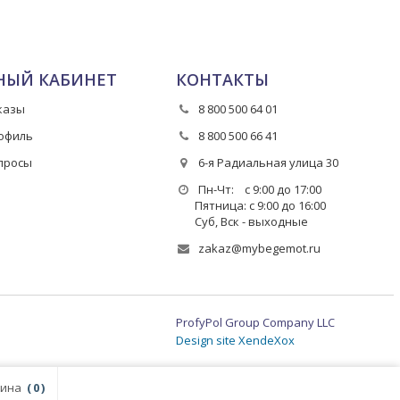
НЫЙ КАБИНЕТ
КОНТАКТЫ
казы
8 800 500 64 01
офиль
8 800 500 66 41
просы
6-я Радиальная улица 30
Пн-Чт: с 9:00 до 17:00
Пятница: с 9:00 до 16:00
Суб, Вск - выходные
zakaz@mybegemot.ru
ProfyPol Group Company LLC
Design site XendeXox
ина
0