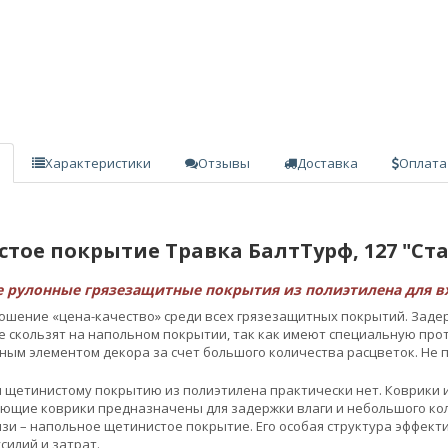
Характеристики
Отзывы
Доставка
Оплата
ое покрытие Травка БалтТурф, 127 "Стан
 рулонные грязезащитные покрытия из полиэтилена для в
шение «цена-качество» среди всех грязезащитных покрытий. Задерж
е скользят на напольном покрытии, так как имеют специальную пр
ым элементом декора за счет большого количества расцветок. Не п
щетинистому покрытию из полиэтилена практически нет. Коврики и
ющие коврики предназначены для задержки влаги и небольшого кол
язи – напольное щетинистое покрытие. Его особая структура эффек
силий и затрат.