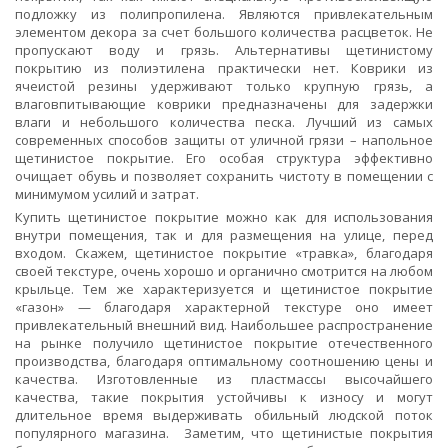
подложку из полипропилена. Являются привлекательным
элементом декора за счет большого количества расцветок. Не
пропускают воду и грязь. Альтернативы щетинистому
покрытию из полиэтилена практически нет. Коврики из
ячеистой резины удерживают только крупную грязь, а
влаговпитывающие коврики предназначены для задержки
влаги и небольшого количества песка. Лучший из самых
современных способов защиты от уличной грязи – напольное
щетинистое покрытие. Его особая структура эффективно
очищает обувь и позволяет сохранить чистоту в помещении с
минимумом усилий и затрат.
Купить щетинистое покрытие можно как для использования
внутри помещения, так и для размещения на улице, перед
входом. Скажем, щетинистое покрытие «травка», благодаря
своей текстуре, очень хорошо и органично смотрится на любом
крыльце. Тем же характеризуется и щетинистое покрытие
«газон» — благодаря характерной текстуре оно имеет
привлекательный внешний вид. Наибольшее распространение
на рынке получило щетинистое покрытие отечественного
производства, благодаря оптимальному соотношению цены и
качества. Изготовленные из пластмассы высочайшего
качества, такие покрытия устойчивы к износу и могут
длительное время выдерживать обильный людской поток
популярного магазина. Заметим, что щетинистые покрытия