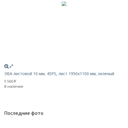
ЭВА листовой 10 мм, 45PS, лист 1950х1100 мм, зеленый
Э
5 560
5 
₽
В наличии
В 
Последние фото