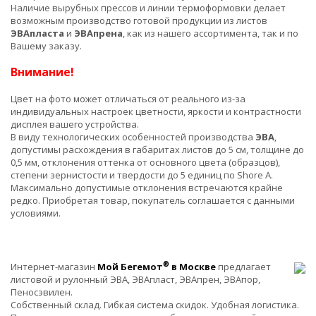
Наличие вырубных прессов и линии термоформовки делает
возможным производство готовой продукции из листов
ЭВАпласта
и
ЭВАпрена
, как из нашего ассортимента, так и по
Вашему заказу.
Внимание!
Цвет на фото может отличаться от реального из-за
индивидуальных настроек цветности, яркости и контрастности
дисплея вашего устройства.
В виду технологических особенностей производства
ЭВА
,
допустимы расхождения в габаритах листов до 5 см, толщине до
0,5 мм, отклонения оттенка от основного цвета (образцов),
степени зернистости и твердости до 5 единиц по Shore A.
Максимально допустимые отклонения встречаются крайне
редко. Приобретая товар, покупатель соглашается с данными
условиями.
®
Интернет-магазин
Мой Бегемот
в Москве
предлагает
листовой и рулонный ЭВА, ЭВАпласт, ЭВАпрен, ЭВАпор,
Пеносэвилен.
Собственный склад. Гибкая система скидок. Удобная логистика.