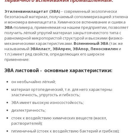
первичного вспенивания промышленный.
Этиленвинилацетат
(ЭВА)
– современный экологически
безопасный материал, получаемый сополимеризацией этилена
и мономера винилацетата. Химическое вспенивание и сшивка
ЭВА
-полимера, применяемая на нашем предприятии, позволяет
получить лёгкий упругий материал закрытоячеистого типа с
равномерной микропористой структурой и высокими физико-
механическими характеристиками.
Вспененный ЭВА
(так же
называемый
ЭВАпласт, ЭВАпрен, ЭВАпор, Пеносэвилен
и
т.п.) имеет ряд свойств, определяющих его широкое
применение:
ЭВА листовой - основные характеристики:
он необычайно лёгкий;
материал ортопедический, т.е. для него характерны
эластичность, упругость и гибкость;
ЭВА имеет высокую износостойкость;
диэлектричность;
стоек к воздействию химических веществ (масел,
растворителей);
гигиеничный (стоек к воздействию бактерий и грибков);