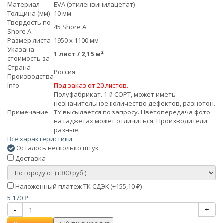
Материал
EVA (этиленвинилацетат)
Толщина (мм)
10 мм
Твердость по
45 Shore A
Shore А
Размер листа
1950 x 1100 мм
Указана
1 лист / 2,15 м²
стоимость за
Страна
Россия
Производства
Info
Под заказ от 20 листов.
Полуфабрикат. 1-й СОРТ, может иметь
незначительное количество дефектов, разнотон.
Примечание
ТУ высылается по запросу. Цветопередача фото
на гаджетах может отличиться. Производители
разные.
Все характеристики
Осталось несколько штук
Доставка
Наложенный платеж ТК СДЭК (+
155,10
)
₽
5 170
₽
-
+