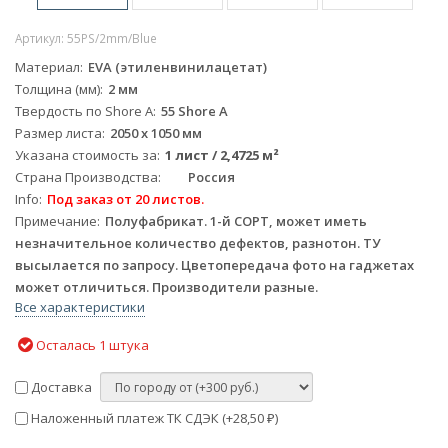
Артикул:
55PS/2mm/Blue
Материал
EVA (этиленвинилацетат)
Толщина (мм)
2 мм
Твердость по Shore А
55 Shore A
Размер листа
2050 х 1050 мм
Указана стоимость за
1 лист / 2,4725 м²
Страна Производства
Россия
Info
Под заказ от 20 листов.
Примечание
Полуфабрикат. 1-й СОРТ, может иметь
незначительное количество дефектов, разнотон. ТУ
высылается по запросу. Цветопередача фото на гаджетах
может отличиться. Производители разные.
Все характеристики
Осталась 1 штука
Доставка
Наложенный платеж ТК СДЭК (+
28,50
)
₽