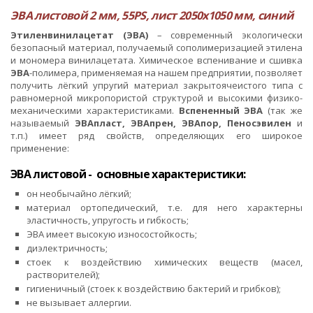
ЭВА листовой 2 мм, 55PS, лист 2050х1050 мм, синий
Этиленвинилацетат
(ЭВА)
– современный экологически
безопасный материал, получаемый сополимеризацией этилена
и мономера винилацетата. Химическое вспенивание и сшивка
ЭВА
-полимера, применяемая на нашем предприятии, позволяет
получить лёгкий упругий материал закрытоячеистого типа с
равномерной микропористой структурой и высокими физико-
механическими характеристиками.
Вспененный ЭВА
(так же
называемый
ЭВАпласт, ЭВАпрен, ЭВАпор, Пеносэвилен
и
т.п.) имеет ряд свойств, определяющих его широкое
применение:
ЭВА листовой - основные характеристики:
он необычайно лёгкий;
материал ортопедический, т.е. для него характерны
эластичность, упругость и гибкость;
ЭВА имеет высокую износостойкость;
диэлектричность;
стоек к воздействию химических веществ (масел,
растворителей);
гигиеничный (стоек к воздействию бактерий и грибков);
не вызывает аллергии.