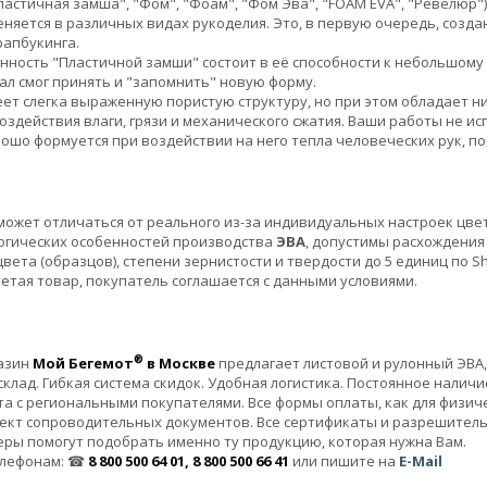
астичная замша", "Фом", "Фоам", "Фом Эва", "FOAM EVA", "Ревелюр")
няется в различных видах рукоделия. Это, в первую очередь, созда
рапбукинга.
нность "Пластичной замши" состоит в её способности к небольшому 
л смог принять и "запомнить" новую форму.
т слегка выраженную пористую структуру, но при этом обладает н
оздействия влаги, грязи и механического сжатия. Ваши работы не ис
шо формуется при воздействии на него тепла человеческих рук, поэ
!
может отличаться от реального из-за индивидуальных настроек цвет
логических особенностей производства
ЭВА
, допустимы расхождения 
цвета (образцов), степени зернистости и твердости до 5 единиц по
етая товар, покупатель соглашается с данными условиями.
®
азин
Мой Бегемот
в Москве
предлагает листовой и рулонный ЭВА,
клад. Гибкая система скидок. Удобная логистика. Постоянное налич
а с региональными покупателями. Все формы оплаты, как для физичес
ект сопроводительных документов. Все сертификаты и разрешител
ры помогут подобрать именно ту продукцию, которая нужна Вам.
елефонам: ☎
8 800 500 64 01, 8 800 500 66 41
или пишите на
E-Mail