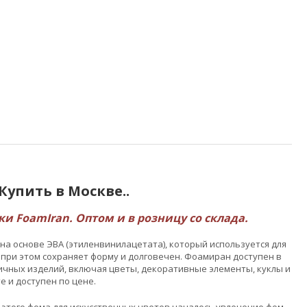
Купить в Москве..
 FoamIran. Оптом и в розницу со склада.
а основе ЭВА (этиленвинилацетата), который используется для
о при этом сохраняет форму и долговечен. Фоамиран доступен в
личных изделий, включая цветы, декоративные элементы, куклы и
е и доступен по цене.
 этого фома для искусственных цветов началось увлечение фом-