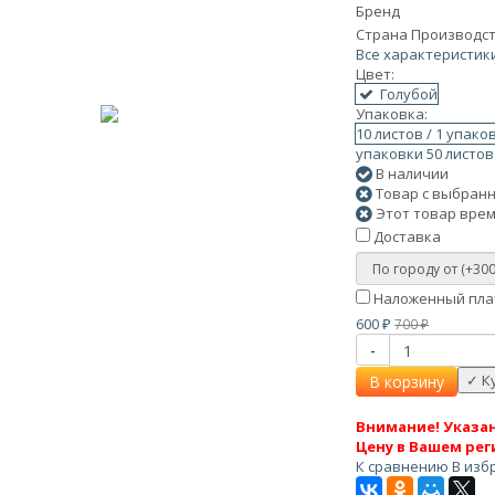
Бренд
Страна Производс
Все характеристик
Цвет:
Голубой
Упаковка:
10 листов / 1 упак
упаковки
50 листов
В наличии
Товар с выбранн
Этот товар врем
Доставка
Наложенный плат
600
700
₽
₽
-
В корзину
Внимание! Указан
Цену в Вашем рег
К сравнению
В изб