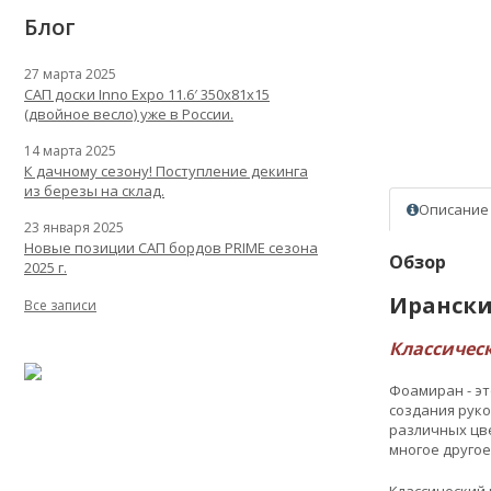
Блог
27 марта 2025
САП доски Inno Expo 11.6′ 350x81x15
(двойное весло) уже в России.
14 марта 2025
К дачному сезону! Поступление декинга
из березы на склад.
Описание
23 января 2025
Новые позиции САП бордов PRIME сезона
Обзор
2025 г.
Иранский
Все записи
Классичес
Фоамиран - эт
создания руко
различных цве
многое другое
Классический 