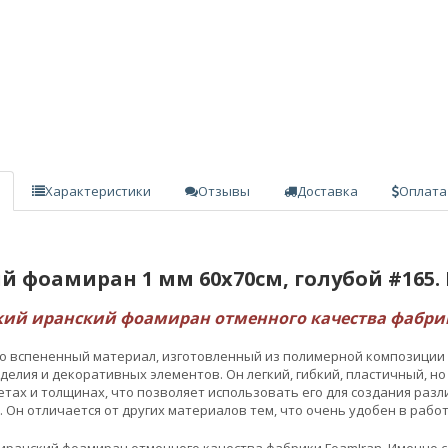
Характеристики
Отзывы
Доставка
Оплата
 фоамиран 1 мм 60х70см, голубой #165. 
кий иранский фоамиран отменного качества фабрики
о вспененный материал, изготовленный из полимерной композиции н
делия и декоративных элементов. Он легкий, гибкий, пластичный, н
тах и толщинах, что позволяет использовать его для создания раз
. Он отличается от других материалов тем, что очень удобен в работ
иранский фоамиран отменного качества фабрики FoamIran. Именно с