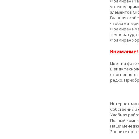
Фоамиран ("Пл
успехом приме
элементов Ск
Главная особе
чтобы материа
Фоамиран имее
температур, в
Фоамиран хоро
Внимание
Цвет на фото 
В виду техно
от основного 
редко. Приобр
Интернет-маг
Собственный с
Удобная работ
Полный компл
Наши менедже
Звоните по т