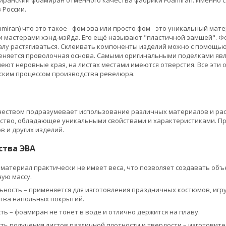
 России.
miran) что это такое - фом эва или просто фом - это уникальный ма
 мастерами хэнд-мэйда. Его ещё называют "пластичной замшей". Фо
лу растягиваться. Склеивать компоненты изделий можно с помощью
еняется проволочная основа. Самыми оригинальными поделками яв
еют неровные края, на листах местами имеются отверстия. Все эти о
еским процессом производства ревелюра.
чеством подразумевает использование различных материалов и рас
ство, обладающее уникальными свойствами и характеристиками. При
в и других изделий.
тва ЭВА
 материал практически не имеет веса, что позволяет создавать объ
ую массу.
ность – применяется для изготовления праздничных костюмов, игру
тва напольных покрытий.
ь – фоамиран не тонет в воде и отлично держится на плаву.
ть получения листов различной плотности и твердости – изготовите