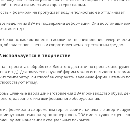
войствами и физическими характеристиками.
ость – фоамиран не пропускает воду и полностью ее отталкивает.
все изделия из ЭВА не подвержена деформации. Они восстанавлива
жатие и т.д.).
е безопасных компонентов исключает возникновение аллергических
а, обладает повышенным сопротивлением к агрессивным средам.
 используется в творчестве
на – простота в обработке. Для этого достаточно простых инструме
нож и т.д.). Для получения нужной формы можно использовать терм
ких температур, он способен сохранять заданную форму. Отлично по
способствуют этому.
Промышленные вариации изготовления ЭВА (производство обуви, дек
рного, лазерного или шлифовального оборудования.
е из фоамирана со временем теряет свои изначальные амортизирую
При минусовых температурах поверхность ЭВА имеет худшее сцепле
подошву или нанесением специальных покрытий.