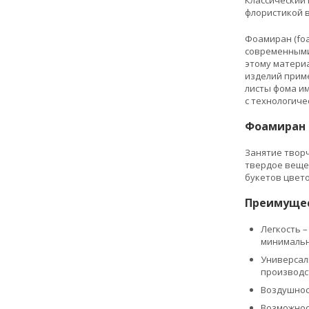
флористикой в
Фоамиран (foa
современными
этому материа
изделий прим
листы фома им
с технологич
Фоамиран
Занятие твор
твердое веще
букетов цвето
Преимущес
Легкость –
минимальн
Универсаль
производс
Воздушност
Возможнос