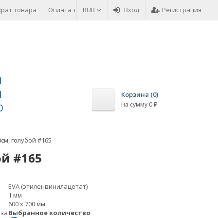
врат товара
Оплата товара
RUB
Вход
Регистрация
1
1
Корзина (
0
)
на сумму
0
₽
0
см, голубой #165
й #165
EVA (этиленвинилацетат)
1 мм
600 х 700 мм
 за
Выбранное количество