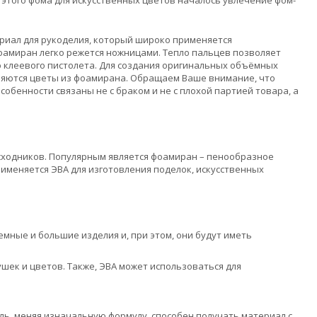
териал для рукоделия, который широко применяется
амиран легко режется ножницами. Тепло пальцев позволяет
 клеевого пистолета. Для создания оригинальных объёмных
ляются цветы из фоамирана. Обращаем Ваше внимание, что
собенности связаны не с браком и не с плохой партией товара, а
ходников. Популярным является фоамиран – пенообразное
меняется ЭВА для изготовления поделок, искусственных
емные и большие изделия и, при этом, они будут иметь
шек и цветов. Также, ЭВА может использоваться для
ль, меняя изначальную формулу, способен получать материал с