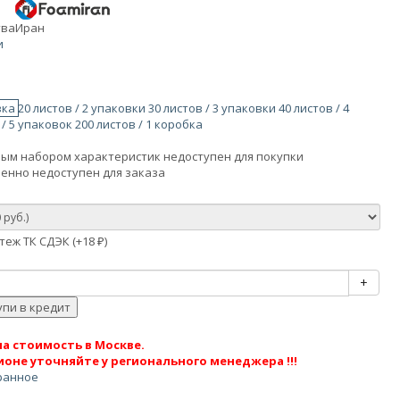
тва
Иран
и
овка
20 листов / 2 упаковки
30 листов / 3 упаковки
40 листов / 4
 / 5 упаковок
200 листов / 1 коробка
ым набором характеристик недоступен для покупки
енно недоступен для заказа
еж ТК СДЭК (+
18
)
₽
+
а стоимость в Москве.
ионе уточняйте у регионального менеджера !!!
ранное