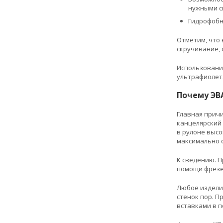
нужными с
Гидрофобн
Отметим, что 
скручивание, с
Использовани
ультрафиолет
Почему ЭВА
Главная причи
канцелярский 
в рулоне высо
максимально 
К сведению. 
помощи фрезе
Любое издели
стенок пор. 
вставками в 