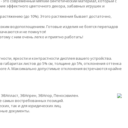
 - это современный мягкий синтетический материал, который с
ние эффектного цветочного декора, забавных игрушек и
растяжению (до 10%). Этого растяжения бывает достаточно,
изким водопоглощением. Готовые изделия не боятся перепадов
пачкаются и не помнутся!
тому с ним очень легко и приятно работать!
ности, яркости и контрастности дисплея вашего устройства.
в габаритах листов до 5% см, толщине до 5%, отклонения оттенка
 Shore A. Максимально допустимые отклонения встречаются крайне
 ЭВАпласт, ЭВАпрен, ЭВАпор, Пеносэвилен.
ие самых востребованных позиций.
ких, так и для юридических лиц.
ьные документы.