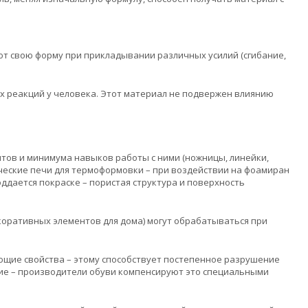
ют свою форму при прикладывании различных усилий (сгибание,
 реакций у человека. Этот материал не подвержен влиянию
нтов и минимума навыков работы с ними (ножницы, линейки,
ические печи для термоформовки – при воздействии на фоамиран
ддается покраске – пористая структура и поверхность
оративных элементов для дома) могут обрабатываться при
щие свойства – этому способствует постепенное разрушение
ние – производители обуви компенсируют это специальными