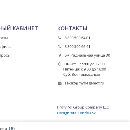
НЫЙ КАБИНЕТ
КОНТАКТЫ
казы
8 800 500 64 01
офиль
8 800 500 66 41
просы
6-я Радиальная улица 30
Пн-Чт: с 9:00 до 17:00
Пятница: с 9:00 до 16:00
Суб, Вск - выходные
zakaz@mybegemot.ru
ProfyPol Group Company LLC
Design site XendeXox
ина
0