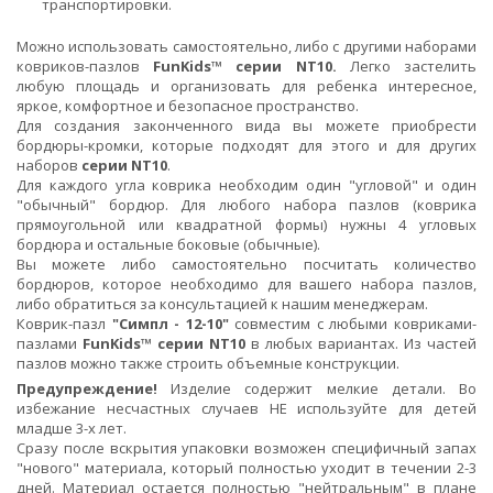
транспортировки.
Можно использовать самостоятельно, либо с другими наборами
ковриков-пазлов
FunKids™ серии NT10.
Легко застелить
любую площадь и организовать для ребенка интересное,
яркое, комфортное и безопасное пространство.
Для создания законченного вида вы можете приобрести
бордюры-кромки, которые подходят для этого и для других
наборов
серии NT10
.
Для каждого угла коврика необходим один "угловой" и один
"обычный" бордюр. Для любого набора пазлов (коврика
прямоугольной или квадратной формы) нужны 4 угловых
бордюра и остальные боковые (обычные).
Вы можете либо самостоятельно посчитать количество
бордюров, которое необходимо для вашего набора пазлов,
либо обратиться за консультацией к нашим менеджерам.
Коврик-пазл
"Симпл - 12-10"
совместим с любыми ковриками-
пазлами
FunKids™ серии NT10
в любых вариантах. Из частей
пазлов можно также строить объемные конструкции.
Предупреждение!
Изделие содержит мелкие детали. Во
избежание несчастных случаев НЕ используйте для детей
младше 3-х лет.
Сразу после вскрытия упаковки возможен специфичный запах
"нового" материала, который полностью уходит в течении 2-3
дней. Материал остается полностью "нейтральным" в плане