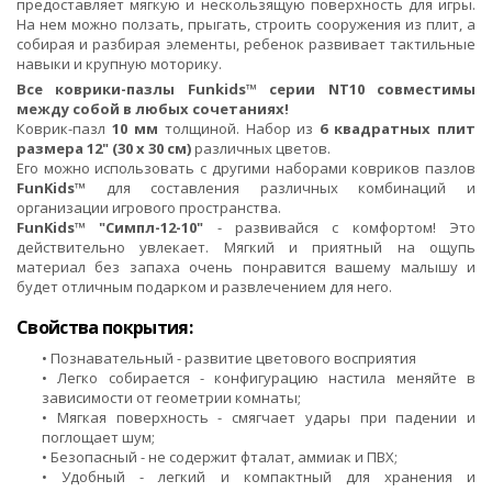
предоставляет мягкую и нескользящую поверхность для игры.
На нем можно ползать, прыгать, строить сооружения из плит, а
собирая и разбирая элементы, ребенок развивает тактильные
навыки и крупную моторику.
Все коврики-пазлы Funkids™ серии NT10 совместимы
между собой в любых сочетаниях!
Коврик-пазл
10 мм
толщиной. Набор из
6 квадратных плит
размера 12" (30 х 30 см)
различных цветов.
Его можно использовать с другими наборами ковриков пазлов
FunKids™
для составления различных комбинаций и
организации игрового пространства.
FunKids™ "Симпл-12-10"
- развивайся с комфортом! Это
действительно увлекает. Мягкий и приятный на ощупь
материал без запаха очень понравится вашему малышу и
будет отличным подарком и развлечением для него.
Свойства покрытия:
• Познавательный - развитие цветового восприятия
• Легко собирается - конфигурацию настила меняйте в
зависимости от геометрии комнаты;
• Мягкая поверхность - смягчает удары при падении и
поглощает шум;
• Безопасный - не содержит фталат, аммиак и ПВХ;
• Удобный - легкий и компактный для хранения и