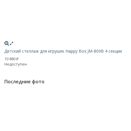
Детский стеллаж для игрушек Happy Box JM-809B 4 секции
Де
10 880
16
₽
Недоступен
Н
Последние фото