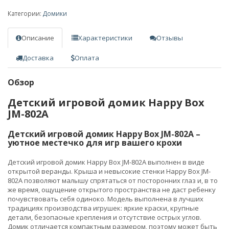
Категории:
Домики
Описание
Характеристики
Отзывы
Доставка
Оплата
Обзор
Детский игровой домик Happy Box
JM-802A
Детский игровой домик Happy Box JM-802A –
уютное местечко для игр вашего крохи
Детский игровой домик Happy Box JM-802A выполнен в виде
открытой веранды. Крыша и невысокие стенки Happy Box JM-
802A позволяют малышу спрятаться от посторонних глаз и, в то
же время, ощущение открытого пространства не даст ребенку
почувствовать себя одиноко. Модель выполнена в лучших
традициях производства игрушек: яркие краски, крупные
детали, безопасные крепления и отсутствие острых углов.
Домик отличается компактным размером, поэтому может быть