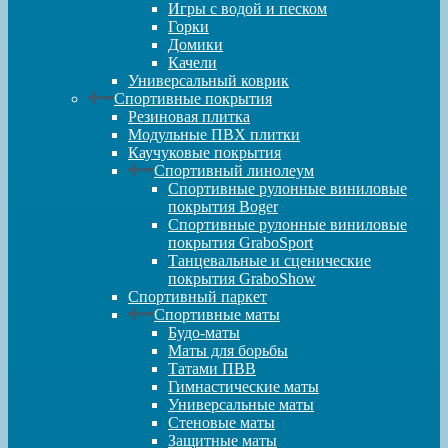
Игры с водой и песком
Горки
Домики
Качели
Универсальный коврик
Спортивные покрытия
Резиновая плитка
Модульные ПВХ плитки
Каучуковые покрытия
Спортивный линолеум
Спортивные рулонные виниловые
покрытия Boger
Спортивные рулонные виниловые
покрытия GraboSport
Танцевальные и сценические
покрытия GraboShow
Спортивный паркет
Спортивные маты
Будо-маты
Маты для борьбы
Татами ПВВ
Гимнастические маты
Универсальные маты
Стеновые маты
Защитные маты