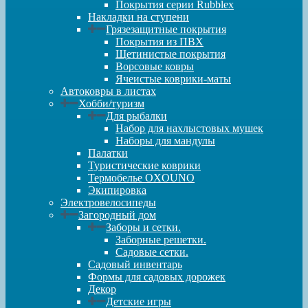
Покрытия серии Rubblex
Накладки на ступени
Грязезащитные покрытия
Покрытия из ПВХ
Щетинистые покрытия
Ворсовые ковры
Ячеистые коврики-маты
Автоковры в листах
Хобби/туризм
Для рыбалки
Набор для нахлыстовых мушек
Наборы для мандулы
Палатки
Туристические коврики
Термобелье OXOUNO
Экипировка
Электровелосипеды
Загородный дом
Заборы и сетки.
Заборные решетки.
Садовые сетки.
Садовый инвентарь
Формы для садовых дорожек
Декор
Детские игры