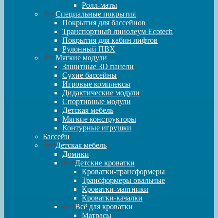
Ролл-маты
Специальные покрытия
Покрытия для бассейнов
Транспортный линолеум Ecotech
Покрытия для кабин лифтов
Рулонный ПВХ
Мягкие модули
Защитные 3D панели
Сухие бассейны
Игровые комплексы
Дидактические модули
Спортивные модули
Детская мебель
Мягкие конструкторы
Контурные игрушки
Бассейн
Детская мебель
Домики
Детские кроватки
Кроватки-трансформеры
Трансформеры овальные
Кроватки-маятники
Кроватки-качалки
Всё для кроватки
Матрасы