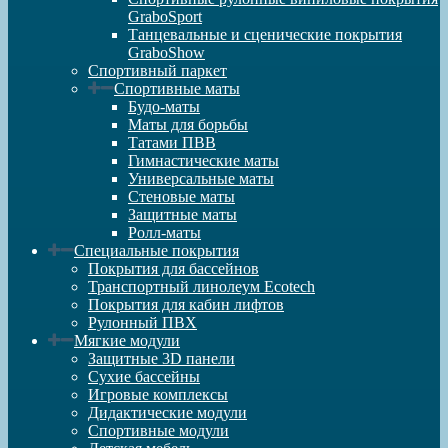
GraboSport
Танцевальные и сценические покрытия
GraboShow
Спортивный паркет
Спортивные маты
Будо-маты
Маты для борьбы
Татами ПВВ
Гимнастические маты
Универсальные маты
Стеновые маты
Защитные маты
Ролл-маты
Специальные покрытия
Покрытия для бассейнов
Транспортный линолеум Ecotech
Покрытия для кабин лифтов
Рулонный ПВХ
Мягкие модули
Защитные 3D панели
Сухие бассейны
Игровые комплексы
Дидактические модули
Спортивные модули