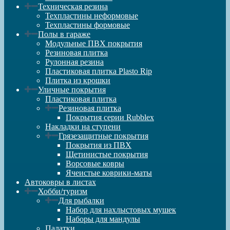
Техническая резина
Техпластины неформовые
Техпластины формовые
Полы в гараже
Модульные ПВХ покрытия
Резиновая плитка
Рулонная резина
Пластиковая плитка Plasto Rip
Плитка из крошки
Уличные покрытия
Пластиковая плитка
Резиновая плитка
Покрытия серии Rubblex
Накладки на ступени
Грязезащитные покрытия
Покрытия из ПВХ
Щетинистые покрытия
Ворсовые ковры
Ячеистые коврики-маты
Автоковры в листах
Хобби/туризм
Для рыбалки
Набор для нахлыстовых мушек
Наборы для мандулы
Палатки