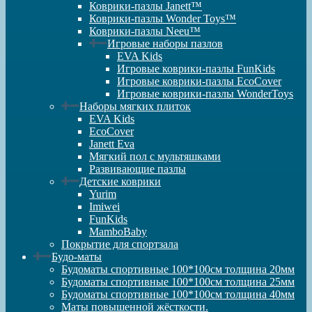
Коврики-пазлы Janett™
Коврики-пазлы Wonder Toys™
Коврики-пазлы Neeu™
Игровые наборы пазлов
EVA Kids
Игровые коврики-пазлы FunKids
Игровые коврики-пазлы EcoCover
Игровые коврики-пазлы WonderToys
Наборы мягких плиток
EVA Kids
EcoCover
Janett Eva
Мягкий пол с мультяшками
Развивающие пазлы
Детские коврики
Yurim
Imiwei
FunKids
MamboBaby
Покрытие для спортзала
Будо-маты
Будоматы спортивные 100*100см толщина 20мм
Будоматы спортивные 100*100см толщина 25мм
Будоматы спортивные 100*100см толщина 40мм
Маты повышенной жёсткости.