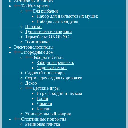
Автоковры в листах
Хобби/туризм
Для рыбалки
Набор для нахлыстовых мушек
Наборы для мандулы
Палатки
Туристические коврики
Термобелье OXOUNO
Экипировка
Электровелосипеды
Загородный дом
Заборы и сетки.
Заборные решетки.
Садовые сетки.
Садовый инвентарь
Формы для садовых дорожек
Декор
Детские игры
Игры с водой и песком
Горки
Домики
Качели
Универсальный коврик
Спортивные покрытия
Резиновая плитка