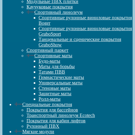
Модульные ПВХ плитки
Каучуковые покрытия
Спортивный линолеум
Спортивные рулонные виниловые покрытия
Boger
Спортивные рулонные виниловые покрытия
GraboSport
Танцевальные и сценические покрытия
GraboShow
Спортивный паркет
Спортивные маты
Будо-маты
Маты для борьбы
Татами ПВВ
Гимнастические маты
Универсальные маты
Стеновые маты
Защитные маты
Ролл-маты
Специальные покрытия
Покрытия для бассейнов
Транспортный линолеум Ecotech
Покрытия для кабин лифтов
Рулонный ПВХ
Мягкие модули