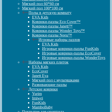
Мягкий пол 60*60 см
Мягкий пол 100*100 см
Полы в детскую комнату
EVA Kids
Коврики-пазлы Eco Cover™
Коврики-пазлы Janett™
Коврики-пазлы Wonder Toys™
Коврики-пазлы Neeu™
Игровые наборы пазлов
EVA Kids
Игровые коврики-пазлы FunKids
Игровые коврики-пазлы EcoCover
Игровые коврики-пазлы WonderToys
Наборы мягких плиток
EVA Kids
EcoCover
Janett Eva
Мягкий пол с мультяшками
Развивающие пазлы
Детские коврики
Yurim
Imiwei
FunKids
MamboBaby
Покрытие для спортзала