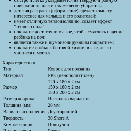
быстро и легко укладывается на твёрдую и ровную
поверхность пола и так же легко убирается;
детская раскраска (оформление) сделает комнату
интереснее для малыша и его родителей;
имеет отличную теплоизоляцию, создаёт эффект
"тёплого пола"
покрытие достаточно мягкое, чтобы смягчить падение
ребёнка на пол;
является также и шумоизолирующим покрытием;
покрытие стойко к бытовой химии, влаге, легко
чистится и моется.
Характеристики
Тип
Коврик для ползания
Материал
PPE (пенополиэтилен)
120 x 180 x 2 см
Размер
150 x 180 x 2 см
180 x 200 x 2 см
Размер коврика
Несколько вариантов
Толщина (мм)
20 мм
Вариант исполнения
Двусторонний
Твердость
30 Shore A
Комплектация
Поштучно
Вид упаковки
Рулон