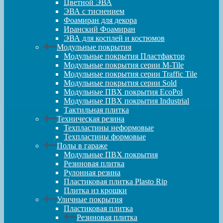
Цветной ЭВА
ЭВА с тиснением
Фоамиран для декора
Иранский Фоамиран
ЭВА для косплей и костюмов
Модульные покрытия
Модульные покрытия Пластфактор
Модульные покрытия серии M-Tile
Модульные покрытия серии Traffic Tile
Модульные покрытия серии Sold
Модульные ПВХ покрытия EcoPol
Модульные ПВХ покрытия Industrial
Тактильная плитка
Техническая резина
Техпластины неформовые
Техпластины формовые
Полы в гараже
Модульные ПВХ покрытия
Резиновая плитка
Рулонная резина
Пластиковая плитка Plasto Rip
Плитка из крошки
Уличные покрытия
Пластиковая плитка
Резиновая плитка