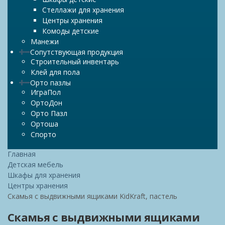
Стеллажи для хранения
Центры хранения
Комоды детские
Манежи
Сопутствующая продукция
Строительный инвентарь
Клей для пола
Орто пазлы
ИграПол
ОртоДон
Орто Пазл
Ортоша
Спорто
Главная
Детская мебель
Шкафы для хранения
Центры хранения
Скамья с выдвижными ящиками KidKraft, пастель
Скамья с выдвижными ящиками