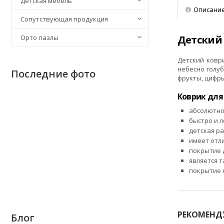
Детская мебель
Описани
Сопутствующая продукция
Детский
Орто пазлы
Детский ков
небесно голу
Последние фото
фрукты, цифры
Коврик для
абсолютно
быстро и л
детская ра
имеет отл
покрытие д
является 
покрытие с
РЕКОМЕНД
Блог