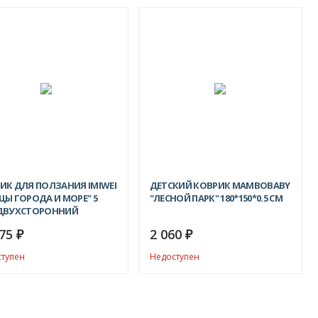
ИК ДЛЯ ПОЛЗАНИЯ IMIWEI
ДЕТСКИЙ КОВРИК MAMBOBABY
ЦЫ ГОРОДА И МОРЕ" 5
"ЛЕСНОЙ ПАРК" 180*150*0.5 СМ
ДВУХСТОРОННИЙ
75
2 060
₽
₽
ступен
Недоступен