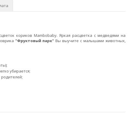
лата
цветок кориков Mambobaby. Яркая расцветка с медведями на
коврика
"Фруктовый парк"
Вы выучите с малышами животных,
ты);
егко убирается;
 родителей;