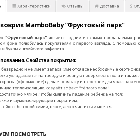
е
Характеристики
Отзывы
Доставка
Оп
 коврик MamboBaby "Фруктовый парк"
рик
"Фруктовый парк"
является одним из самых продаваемых рас
бом фоне полюбилась покупателям с первого взгляда. С помощью 
 и буквы английского алфавита.
 ползания. Свойства покрытия:
 безвредно и не имеет запаха (имеются все необходимые сертифика
егко укладывается на твёрдую и ровную поверхность пола и так же л
скраска (оформление) сделает комнату интереснее для малыша и его
ичную теплоизоляцию, создаёт эффект "тёплого пола"
остаточно мягкое, чтобы смягчить падение ребёнка на пол;
также и шумоизолирующим покрытием;
тойко к бытовой химии, влаге, легко чистится и моется.
УЕМ ПОСМОТРЕТЬ