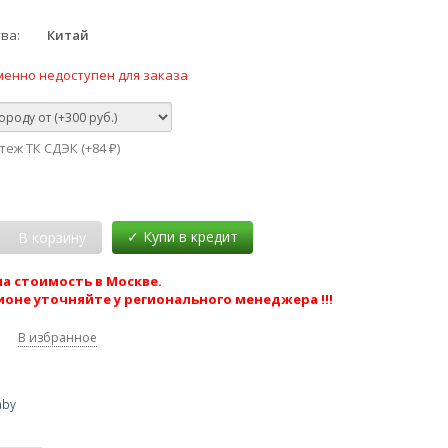
тва
Китай
менно недоступен для заказа
еж ТК СДЭК (+
84
)
₽
В корзину
а стоимость в Москве.
ионе уточняйте у регионального менеджера !!!
В избранное
by