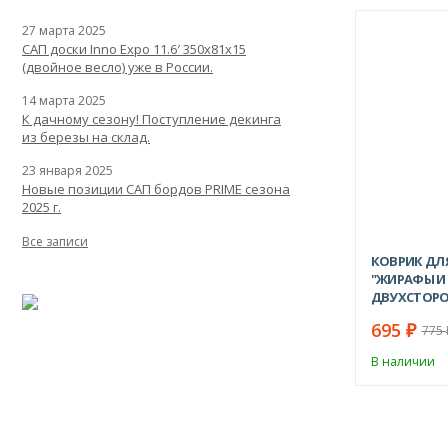
27 марта 2025
САП доски Inno Expo 11.6′ 350x81x15
(двойное весло) уже в России.
14 марта 2025
К дачному сезону! Поступление декинга
из березы на склад.
23 января 2025
Новые позиции САП бордов PRIME сезона
2025 г.
Все записи
КОВРИК ДЛЯ
"ЖИРАФЫ И 
ДВУХСТОР
695
₽
775
В наличии