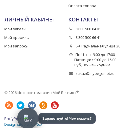
Оплата товара
ЛИЧНЫЙ КАБИНЕТ
КОНТАКТЫ
Мои заказы
8 800 500 64 01
Мой профиль
8 800 500 66 41
Мои запросы
6-я Радиальная улица 30
Пн-Чт: с 9:00 до 17:00
Пятница: с 9:00 до 16:00
Суб, Вск - выходные
zakaz@mybegemot.ru
®
© 2026 Интернет-магазин Мой Бегемот
ProfyPol Group Company LLC
Design site XendeXox