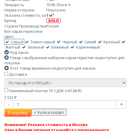
Твердость
70-85 Shore A
Норма отгрузки
Поштучно
Указана стоимость за
1 м²
Бренд
Страна Производства
Россия
Все характеристики
Цвет:
Серый
Темно-серый
Черный
Синий
Красный
Желтый
Зеленый
Бежевый
Коричневый
Под заказ
Товар с выбранным набором характеристик недоступен для
покупки
Этот товар временно недоступен для заказа
Доставка
Наложенный платеж ТК СДЭК (+
67,86
)
₽
2 522
₽
-
+
В корзину
Внимание! Указана стоимость в Москве.
Цену в Вашем регионе уточняйте у регионального