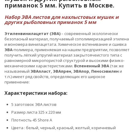
приманок 5 мм. Купить в Москве.
Набор ЭВА листов для нахлыстовых мушек и
других рыболовных приманок 5 мм
Этиленвинилацетат
(ЭВА)
– современный экологически
безопасный материал, получаемый сополимеризацией этилена
и мономера винилацетата. Химическое вспенивание и сшивка
ЭВА
-полимера, применяемая на нашем предприятии, позволяет
получить лёгкий упругий материал закрытоячеистого типа с
равномерной микропористой структурой и высокими физико-
механическими характеристиками.
Вспененный ЭВА
(так же
называемый
ЭВАпласт, ЭВАпрен, ЭВАпор, Пеносэвилен
и
т.п.) имеет ряд свойств, определяющих его широкое
применение:
Характеристики набора:
5 заготовок ЭВА листов
Размер листа 325 х 220 мм
Плотность 45 Shore A
Цвета : белый, черный, красный, желтый, коричневый