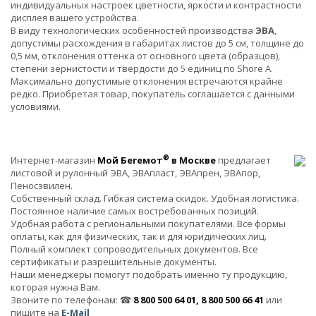
индивидуальных настроек цветности, яркости и контрастности
дисплея вашего устройства.
В виду технологических особенностей производства
ЭВА
,
допустимы расхождения в габаритах листов до 5 см, толщине до
0,5 мм, отклонения оттенка от основного цвета (образцов),
степени зернистости и твердости до 5 единиц по Shore A.
Максимально допустимые отклонения встречаются крайне
редко. Приобретая товар, покупатель соглашается с данными
условиями.
®
Интернет-магазин
Мой Бегемот
в Москве
предлагает
листовой и рулонный ЭВА, ЭВАпласт, ЭВАпрен, ЭВАпор,
Пеносэвилен.
Собственный склад. Гибкая система скидок. Удобная логистика.
Постоянное наличие самых востребованных позиций.
Удобная работа с региональными покупателями. Все формы
оплаты, как для физических, так и для юридических лиц.
Полный комплект сопроводительных документов. Все
сертификаты и разрешительные документы.
Наши менеджеры помогут подобрать именно ту продукцию,
которая нужна Вам.
Звоните по телефонам: ☎
8 800 500 64 01, 8 800 500 66 41
или
пишите на
E-Mail