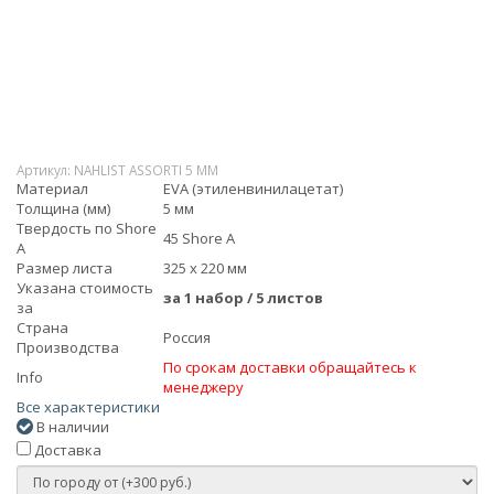
Артикул:
NAHLIST ASSORTI 5 MM
Материал
EVA (этиленвинилацетат)
Толщина (мм)
5 мм
Твердость по Shore
45 Shore A
А
Размер листа
325 х 220 мм
Указана стоимость
за 1 набор / 5 листов
за
Страна
Россия
Производства
По срокам доставки обращайтесь к
Info
менеджеру
Все характеристики
В наличии
Доставка